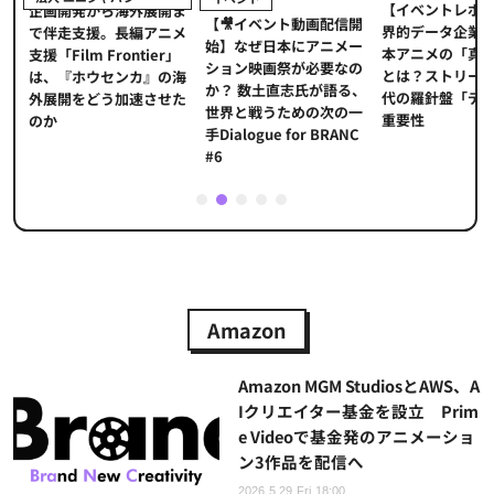
【イベントレポ
メ
企画開発から海外展開ま
【🎥イベント動画配信開
界的データ企業
適
で伴走支援。長編アニメ
始】なぜ日本にアニメー
本アニメの「真
プ
支援「Film Frontier」
ション映画祭が必要なの
とは？ストリー
に
は、『ホウセンカ』の海
か？ 数土直志氏が語る、
代の羅針盤「デ
ソ
外展開をどう加速させた
世界と戦うための次の一
重要性
のか
手Dialogue for BRANC
#6
1
2
3
4
5
Amazon
Amazon MGM StudiosとAWS、A
Iクリエイター基金を設立 Prim
e Videoで基金発のアニメーショ
ン3作品を配信へ
2026.5.29 Fri 18:00