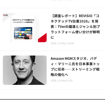
【調査レポート】REVISIO「コ
ネクテッドTV白書2026」を発
表：TVerの躍進とジャンル別プ
ラットフォーム使い分けが鮮明
に
2026.3.9 Mon 18:00
Amazon MGMスタジオ、バデ
ィ・マリーニ氏を日本事業トッ
プに任命――ストリーミング戦
略の強化へ
2026.3.9 Mon 9:00