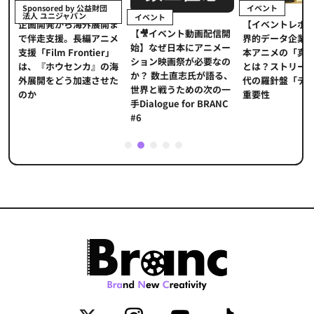
イベント
Sponsored by 公益財団
法人 ユニジャパン
イベント
【イベントレポ
メ
企画開発から海外展開ま
【🎥イベント動画配信開
界的データ企業
適
で伴走支援。長編アニメ
始】なぜ日本にアニメー
本アニメの「真
プ
支援「Film Frontier」
ション映画祭が必要なの
とは？ストリー
に
は、『ホウセンカ』の海
か？ 数土直志氏が語る、
代の羅針盤「デ
ソ
外展開をどう加速させた
世界と戦うための次の一
重要性
のか
手Dialogue for BRANC
#6
1
2
3
4
5