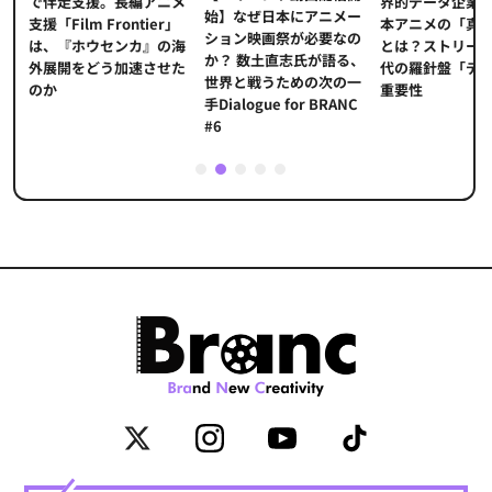
界的データ企業
適
で伴走支援。長編アニメ
始】なぜ日本にアニメー
本アニメの「真
プ
支援「Film Frontier」
ション映画祭が必要なの
とは？ストリー
に
は、『ホウセンカ』の海
か？ 数土直志氏が語る、
代の羅針盤「デ
ソ
外展開をどう加速させた
世界と戦うための次の一
重要性
のか
手Dialogue for BRANC
#6
1
2
3
4
5