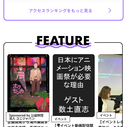
アクセスランキングをもっと見る
イベント
Sponsored by 公益財団
法人 ユニジャパン
イベント
【イベントレポ
メ
企画開発から海外展開ま
【🎥イベント動画配信開