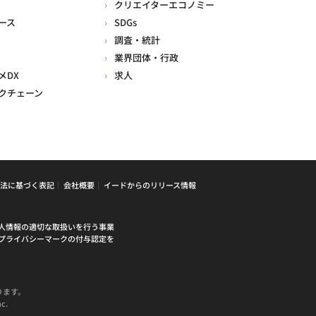
クリエイターエコノミー
ース
SDGs
調査・統計
業界団体・行政
メDX
求人
クチェーン
法に基づく表記
会社概要
イードからのリリース情報
人情報の適切な取扱いを行う事業
プライバシーマークの付与認定を
ります。
c.