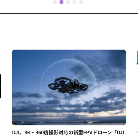
1
2
3
4
5
搭
DJI、8K・360度撮影対応の新型FPVドローン「DJI