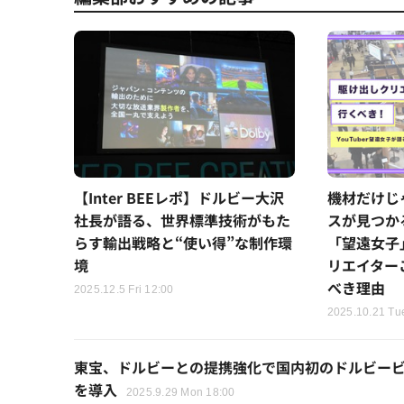
【Inter BEEレポ】ドルビー大沢
機材だけじ
社長が語る、世界標準技術がもた
スが見つかる
らす輸出戦略と“使い得”な制作環
「望遠女子
境
リエイターこ
べき理由
2025.12.5 Fri 12:00
2025.10.21 Tu
東宝、ドルビーとの提携強化で国内初のドルビー
を導入
2025.9.29 Mon 18:00