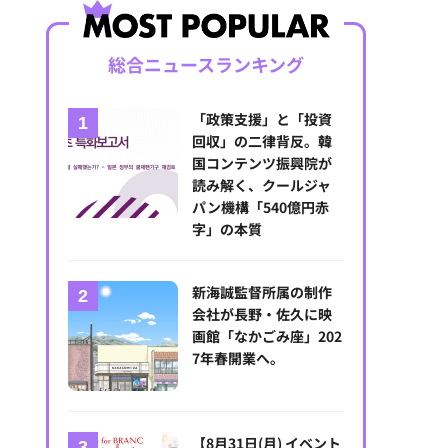
総合ニュースランキング
「政策支援」と「投資
回収」の二律背反。韓
国コンテンツ振興院が
読み解く、クールジャ
パン機構「540億円赤
字」の本質
新海誠監督所属の制作
会社が長野・佐久に映
画館「なかごみ座」202
7年春開業へ。
【8月31日(月) イベント