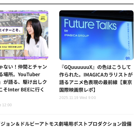
ゃない！仲間とチャン
『GQuuuuuuX』の色はこうして
場所。YouTuber
作られた。IMAGICAカラリストが
」が語る、駆け出しク
語るアニメ色表現の最前線【東京
そInter BEEに行く
国際映画祭レポ】
2025.11.19 Wed 9:00
e 12:00
ビジョン＆ドルビーアトモス劇場用ポストプロダクション設備