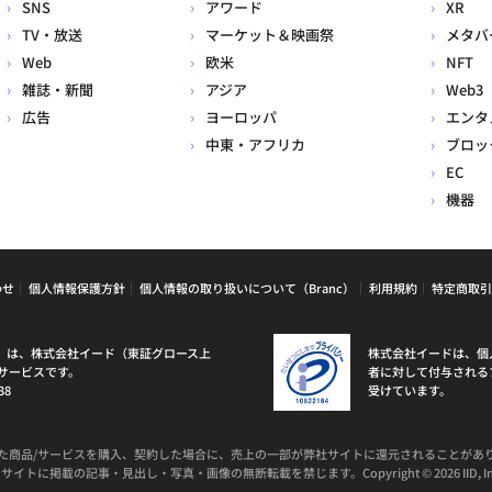
SNS
アワード
XR
TV・放送
マーケット＆映画祭
メタバ
Web
欧米
NFT
雑誌・新聞
アジア
Web3
広告
ヨーロッパ
エンタ
中東・アフリカ
ブロッ
EC
機器
わせ
個人情報保護方針
個人情報の取り扱いについて（Branc）
利用規約
特定商取引
ラン）は、株式会社イード（東証グロース上
株式会社イードは、個
サービスです。
者に対して付与される
38
受けています。
た商品/サービスを購入、契約した場合に、売上の一部が弊社サイトに還元されることがあ
サイトに掲載の記事・見出し・写真・画像の無断転載を禁じます。Copyright © 2026 IID, In