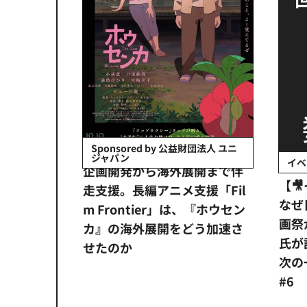
会社日立システ
Sponsored by 公益財団法人 ユニ
ジャパン
イベ
ンタメ業界
企画開発から海外展開まで伴
【
正化」。
走支援。長編アニメ支援「Fil
なぜ
アンス違
m Frontier」は、『ホウセン
画祭
システム
カ』の海外展開をどう加速さ
氏が
せたのか
次の一
#6