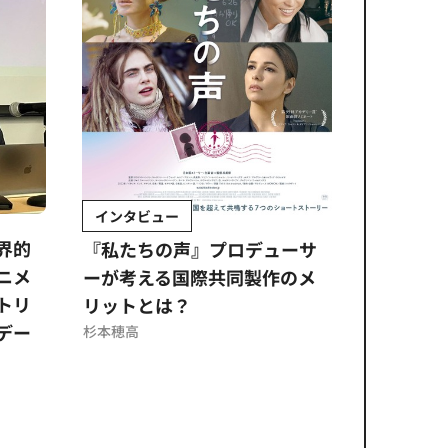
インタビュー
Sponso
ムズ
界的
『私たちの声』プロデューサ
公​​取委
ニメ
ーが考える国際共同製作のメ
に問われ
トリ
リットとは？
意図せぬ
デー
反を未然
杉本穂高
ズのソリ