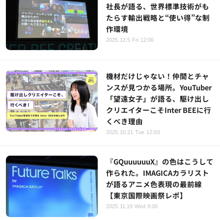
社長が語る、世界標準技術がも
たらす輸出戦略と“使い得”な制
作環境
2025.12.5 Fri 12:00
機材だけじゃない！仲間とチャ
ンスが見つかる場所。YouTuber
「望遠女子」が語る、駆け出し
クリエイターこそInter BEEに行
くべき理由
2025.10.21 Tue 12:00
『GQuuuuuuX』の色はこうして
作られた。IMAGICAカラリスト
が語るアニメ色表現の最前線
【東京国際映画祭レポ】
2025.11.19 Wed 9:00