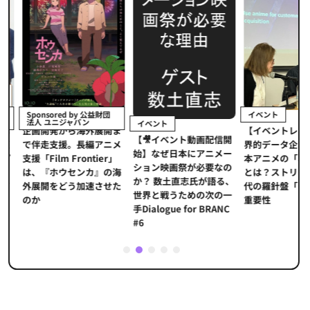
イベント
Sponsored by 公益財団
法人 ユニジャパン
イベント
【イベントレポ
メ
企画開発から海外展開ま
【🎥イベント動画配信開
界的データ企業
適
で伴走支援。長編アニメ
始】なぜ日本にアニメー
本アニメの「真
プ
支援「Film Frontier」
ション映画祭が必要なの
とは？ストリー
に
は、『ホウセンカ』の海
か？ 数土直志氏が語る、
代の羅針盤「デ
ソ
外展開をどう加速させた
世界と戦うための次の一
重要性
のか
手Dialogue for BRANC
#6
1
2
3
4
5