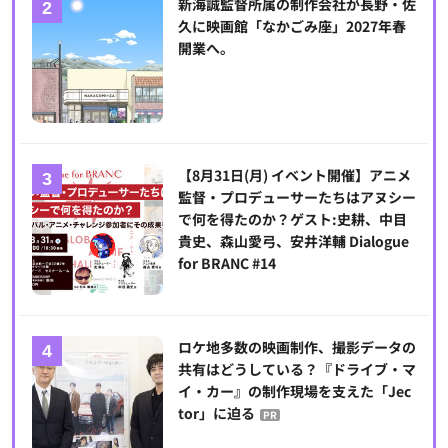
新海誠監督所属の制作会社が長野・佐
久に映画館「なかごみ座」2027年春
開業へ。
【8月31日(月) イベント開催】アニメ
監督・プロデューサーたちはアヌシー
で何を得たのか？ゲスト:史耕、中目
貴史、森山愛弓、安井洋輔 Dialogue
for BRANC #14
ロケ地多数の映画制作、撮影データの
共有はどうしている？『ドライブ・マ
イ・カー』の制作現場を支えた「Jec
tor」に迫る
PR