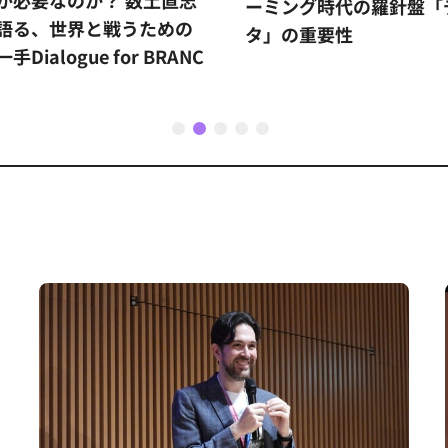
ーミング時代の羅針盤「
語る、世界と戦うための
タ」の重要性
手Dialogue for BRANC
1
2
3
4
5