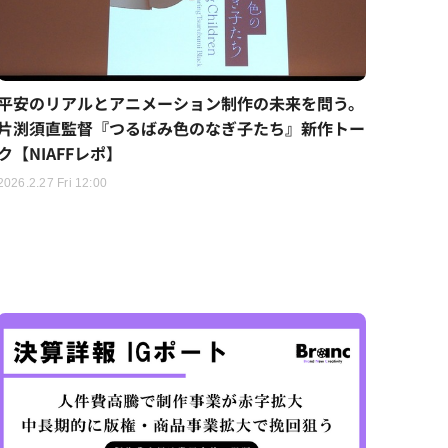
平安のリアルとアニメーション制作の未来を問う。
片渕須直監督『つるばみ色のなぎ子たち』新作トー
ク【NIAFFレポ】
2026.2.27 Fri 12:00