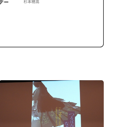
デー
反を未然
杉本穂高
ズのソリ