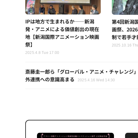
IPは地方で生まれるか――新潟
第4回新潟
発・アニメによる価値創出の現在
画祭、202
地【新潟国際アニメーション映画
制で若手才
祭】
2025.10.16 Th
2025.4.8 Tue 17:00
斎藤圭一郎ら「グローバル・アニメ・チャレンジ
外連携への意識高まる
2025.4.16 Wed 14:30