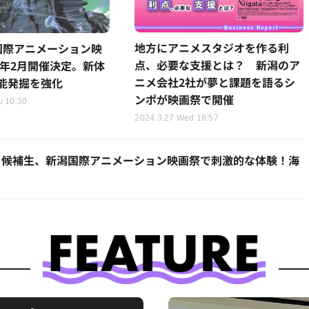
地方にアニメスタジオを作る利
国際アニメーション映
点、必要な支援とは？ 新潟のア
6年2月開催決定。新体
ニメ会社2社が夢と課題を語るシ
能発掘を強化
ンポが映画祭で開催
u 10:30
2024.3.27 Wed 18:57
」候補生、新潟国際アニメーション映画祭で刺激的な体験！海