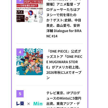
開催】アニメ監督・プ
ロデューサーたちはア
ヌシーで何を得たの
か？ゲスト:史耕、中目
貴史、森山愛弓、安井
洋輔 Dialogue for BRA
新潟市、交通費・宿泊費負担の「アニメ制作スタジオ向け視察ツアー」
NC #14
『ONE PIECE』公式グ
ッズストア「ONE PIEC
E MUGIWARA STOR
E」がアメリカ初上陸。
2026年秋にLAでオープ
ン
テレビ東京、IPプロデ
ュースのMintoに5億円
出資。東南アジア・デ