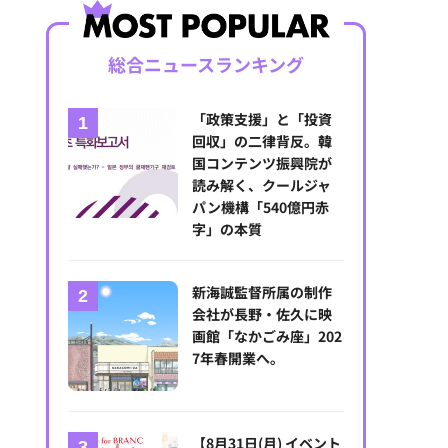
総合ニュースランキング
「政策支援」と「投資
回収」の二律背反。韓
国コンテンツ振興院が
読み解く、クールジャ
パン機構「540億円赤
字」の本質
新海誠監督所属の制作
会社が長野・佐久に映
画館「なかごみ座」202
7年春開業へ。
【8月31日(月) イベント