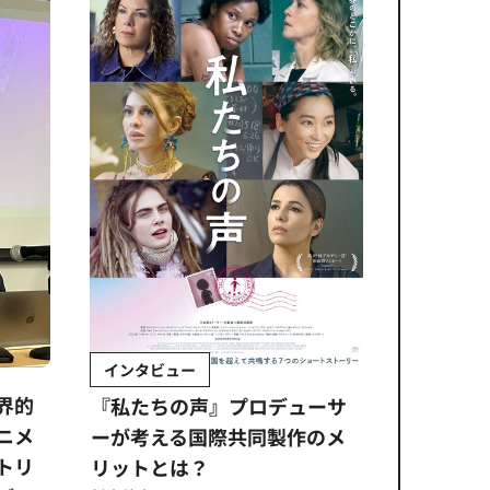
インタビュー
Sponso
ムズ
界的
『私たちの声』プロデューサ
公​​取委
ニメ
ーが考える国際共同製作のメ
に問われ
トリ
リットとは？
意図せぬ