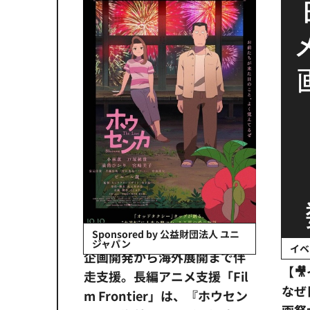
会社日立システ
Sponsored by 公益財団法人 ユニ
ジャパン
イベ
ンタメ業界
企画開発から海外展開まで伴
【
正化」。
走支援。長編アニメ支援「Fil
なぜ
アンス違
m Frontier」は、『ホウセン
画祭