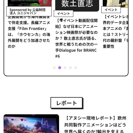
イベント
Sponsored by 公益財団
法人 ユニジャパン
イベント
【イベントレポ
メ
企画開発から海外展開ま
【🎥イベント動画配信開
界的データ企業
適
で伴走支援。長編アニメ
始】なぜ日本にアニメー
本アニメの「真
プ
支援「Film Frontier」
ション映画祭が必要なの
とは？ストリー
に
は、『ホウセンカ』の海
か？ 数土直志氏が語る、
代の羅針盤「デ
ソ
外展開をどう加速させた
世界と戦うための次の一
重要性
のか
手Dialogue for BRANC
#6
1
2
3
4
5
レポート
【アヌシー現地レポート】欧州
共同製作アニメーションはどう
世界へ届くのか?輸出を支える