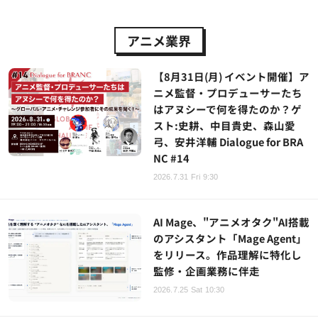
アニメ業界
【8月31日(月) イベント開催】ア
ニメ監督・プロデューサーたち
はアヌシーで何を得たのか？ゲ
スト:史耕、中目貴史、森山愛
弓、安井洋輔 Dialogue for BRA
NC #14
2026.7.31 Fri 9:30
AI Mage、"アニメオタク"AI搭載
のアシスタント「Mage Agent」
をリリース。作品理解に特化し
監修・企画業務に伴走
2026.7.25 Sat 10:30