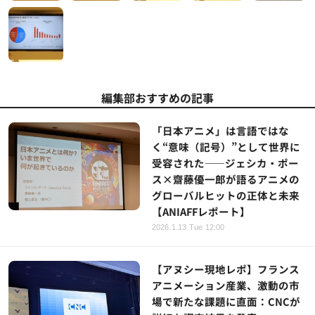
編集部おすすめの記事
「日本アニメ」は言語ではな
く“意味（記号）”として世界に
受容された――ジェシカ・ポー
ス×齋藤優一郎が語るアニメの
グローバルヒットの正体と未来
【ANIAFFレポート】
2026.1.13 Tue 12:00
【アヌシー現地レポ】フランス
アニメーション産業、激動の市
場で新たな課題に直面：CNCが