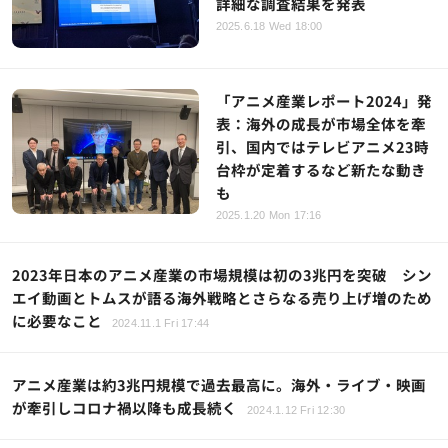
詳細な調査結果を発表
2025.6.18 Wed 18:00
「アニメ産業レポート2024」発
表：海外の成長が市場全体を牽
引、国内ではテレビアニメ23時
台枠が定着するなど新たな動き
も
2025.1.20 Mon 17:16
2023年日本のアニメ産業の市場規模は初の3兆円を突破 シン
エイ動画とトムスが語る海外戦略とさらなる売り上げ増のため
に必要なこと
2024.11.1 Fri 17:44
アニメ産業は約3兆円規模で過去最高に。海外・ライブ・映画
が牽引しコロナ禍以降も成長続く
2024.1.12 Fri 12:30