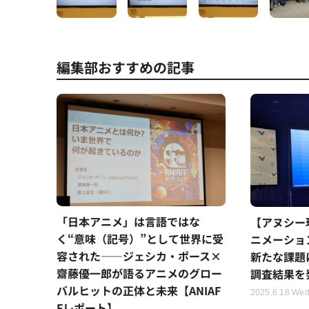
編集部おすすめの記事
「日本アニメ」は言語ではな
【アヌシー
く“意味（記号）”として世界に受
ニメーショ
容された――ジェシカ・ポース×
新たな課題
齋藤優一郎が語るアニメのグロー
調査結果を
バルヒットの正体と未来【ANIAF
2025.6.18 Wed
Fレポート】