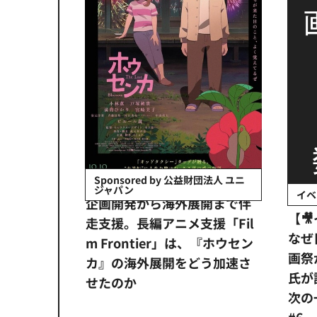
会社日立システ
Sponsored by 公益財団法人 ユニ
ジャパン
イベ
ンタメ業界
企画開発から海外展開まで伴
【
正化」。
走支援。長編アニメ支援「Fil
なぜ
アンス違
m Frontier」は、『ホウセン
画祭
システム
カ』の海外展開をどう加速さ
氏が
せたのか
次の一