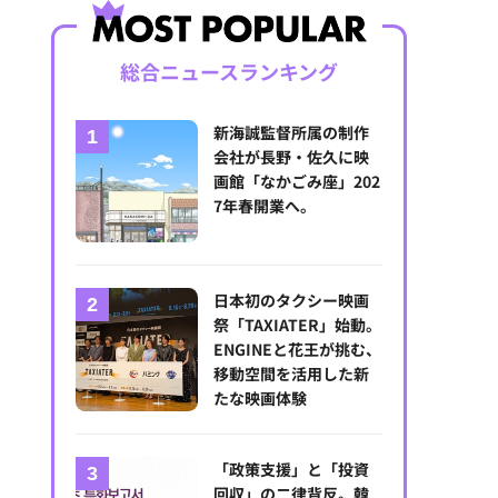
総合ニュースランキング
新海誠監督所属の制作
会社が長野・佐久に映
画館「なかごみ座」202
7年春開業へ。
日本初のタクシー映画
祭「TAXIATER」始動。
ENGINEと花王が挑む、
移動空間を活用した新
たな映画体験
「政策支援」と「投資
回収」の二律背反。韓