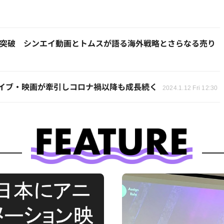
円を突破 シンエイ動画とトムスが語る海外戦略とさらなる売り
イブ・映画が牽引しコロナ禍以降も成長続く
2024.1.12 Fri 12:30