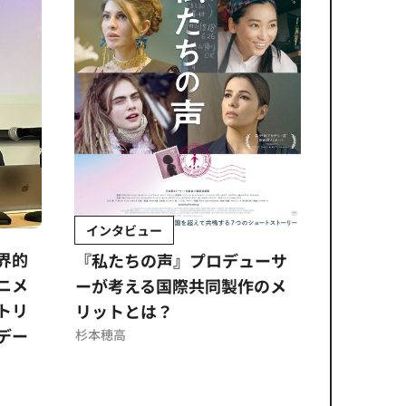
インタビュー
Sponso
ムズ
界的
『私たちの声』プロデューサ
公​​取委
ニメ
ーが考える国際共同製作のメ
に問われ
トリ
リットとは？
意図せぬ
デー
反を未然
杉本穂高
ズのソリ