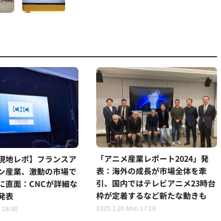
「アニメ産業レポート2024」発
現地レポ】フランスア
表：海外の成長が市場全体を牽
ン産業、激動の市場で
引、国内ではテレビアニメ23時台
に直面：CNCが詳細な
枠が定着するなど新たな動きも
発表
2025.1.20 Mon 17:16
 18:00