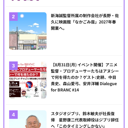
新海誠監督所属の制作会社が長野・佐
久に映画館「なかごみ座」2027年春
開業へ。
【8月31日(月) イベント開催】アニメ
監督・プロデューサーたちはアヌシー
で何を得たのか？ゲスト:史耕、中目
貴史、森山愛弓、安井洋輔 Dialogue
for BRANC #14
スタジオジブリ、鈴木敏夫が社長復
帰 星野康二代表取締役はジブリ辞任
へ「このタイミングしかない」