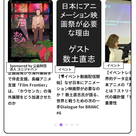
イベント
Sponsored by 公益財団
法人 ユニジャパン
イベント
【イベントレポ
メ
企画開発から海外展開ま
【🎥イベント動画配信開
界的データ企業
適
で伴走支援。長編アニメ
始】なぜ日本にアニメー
本アニメの「真
プ
支援「Film Frontier」
ション映画祭が必要なの
とは？ストリー
に
は、『ホウセンカ』の海
か？ 数土直志氏が語る、
代の羅針盤「デ
ソ
外展開をどう加速させた
世界と戦うための次の一
重要性
のか
手Dialogue for BRANC
#6
1
2
3
4
5