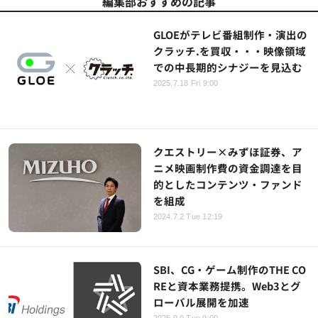
編集部おすすめの記事
GLOEがテレビ番組制作・演出の
クラッチ.を買収・・・映像領域
での中長期的シナジーを見込む
2025.7.18 Fri 9:00
クエストリー×みずほ証券、ア
ニメ映画制作費の資金調達を目
的としたコンテンツ・ファンド
を組成
2024.7.2 Tue 12:19
SBI、CG・ゲーム制作のTHE CO
REと資本業務提携。Web3とグ
ローバル展開を加速