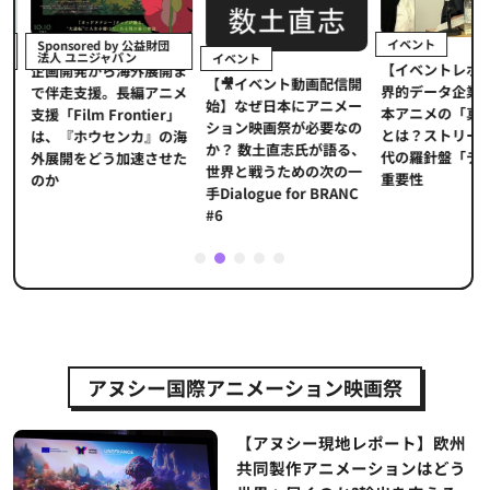
イベント
Sponsored by 公益財団
法人 ユニジャパン
イベント
【イベントレポ
メ
企画開発から海外展開ま
【🎥イベント動画配信開
界的データ企業
適
で伴走支援。長編アニメ
始】なぜ日本にアニメー
本アニメの「真
プ
支援「Film Frontier」
ション映画祭が必要なの
とは？ストリー
に
は、『ホウセンカ』の海
か？ 数土直志氏が語る、
代の羅針盤「デ
ソ
外展開をどう加速させた
世界と戦うための次の一
重要性
のか
手Dialogue for BRANC
#6
1
2
3
4
5
アヌシー国際アニメーション映画祭
【アヌシー現地レポート】欧州
共同製作アニメーションはどう