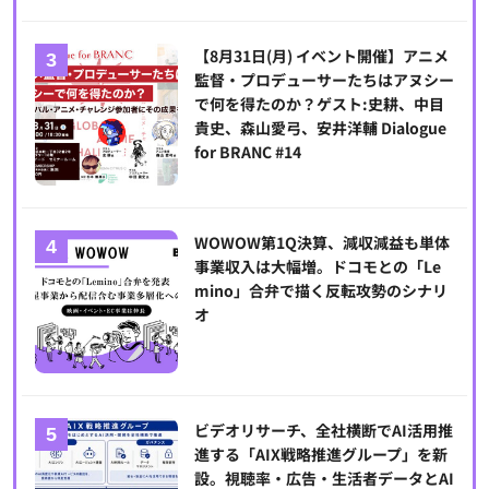
【8月31日(月) イベント開催】アニメ
監督・プロデューサーたちはアヌシー
で何を得たのか？ゲスト:史耕、中目
貴史、森山愛弓、安井洋輔 Dialogue
for BRANC #14
WOWOW第1Q決算、減収減益も単体
事業収入は大幅増。ドコモとの「Le
mino」合弁で描く反転攻勢のシナリ
オ
ビデオリサーチ、全社横断でAI活用推
進する「AIX戦略推進グループ」を新
設。視聴率・広告・生活者データとAI