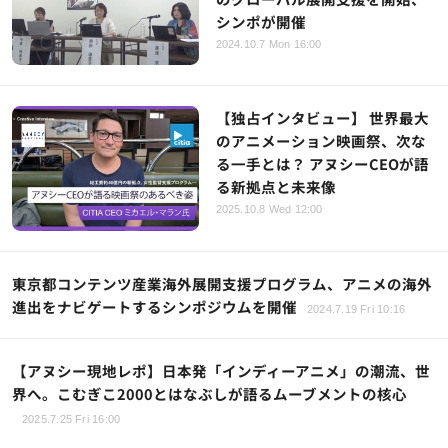
シンポが開催
2024.10.7 Mon 16:00
【独占インタビュー】 世界最大
のアニメーション映画祭、次な
る一手とは？ アヌシーCEOが語
る新拠点と未来像
2025.10.8 Wed 12:00
東京都コンテンツ産業海外展開支援プログラム、アニメの海外
進出をナビゲートするシンポジウムを開催
2024.7.19 Fri 10:16
【アヌシー現地レポ】日本発「インディーアニメ」の潮流、世
界へ。こむぎこ2000とはなぶしが語るムーブメントの核心
2025.7.25 Fri 16:00