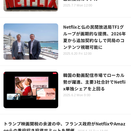
2025.7.7 Mon 12:00
Netflixと仏の民間放送局TF1グ
ループが画期的な提携、2026年
夏から追加契約なしで同局のコ
ンテンツ視聴可能に
2025.6.20 Fri 12:00
韓国の動画配信市場でローカル
勢が躍進、主要3社合計でNetfli
x単独シェアを上回る
2025.6.2 Mon 9:00
トランプ映画関税の余波の中、フランス政府がNetflixやAmaz
onらの重役招き投資サミットを開催
2025.5.27 Tue 13:00