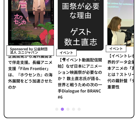
イベント
Sponsored by 公益財団
法人 ユニジャパン
イベント
【イベントレポ
メ
企画開発から海外展開ま
【🎥イベント動画配信開
界的データ企業
適
で伴走支援。長編アニメ
始】なぜ日本にアニメー
本アニメの「真
プ
支援「Film Frontier」
ション映画祭が必要なの
とは？ストリー
に
は、『ホウセンカ』の海
か？ 数土直志氏が語る、
代の羅針盤「デ
ソ
外展開をどう加速させた
世界と戦うための次の一
重要性
のか
手Dialogue for BRANC
#6
1
2
3
4
5