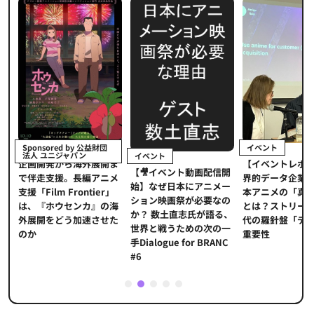
イベント
Sponsored by 公益財団
法人 ユニジャパン
イベント
【イベントレポ
メ
企画開発から海外展開ま
【🎥イベント動画配信開
界的データ企業
適
で伴走支援。長編アニメ
始】なぜ日本にアニメー
本アニメの「真
プ
支援「Film Frontier」
ション映画祭が必要なの
とは？ストリー
に
は、『ホウセンカ』の海
か？ 数土直志氏が語る、
代の羅針盤「デ
ソ
外展開をどう加速させた
世界と戦うための次の一
重要性
のか
手Dialogue for BRANC
#6
1
2
3
4
5