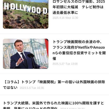
ロサンゼルスのロケ撮影、2025
年初頭に大幅減 テレビ制作は
過去最低水準に
2025.4.16 Wed 11:30
トランプ映画関税の余波の中、
フランス政府がNetflixやAmazo
nらの重役招き投資サミットを開
催
2025.5.27 Tue 13:00
【コラム】トランプ「映画関税」第一の狙いは外国映画の排除
ではない
2025.5.6 Tue 16:36
トランプ大統領、米国外で作られた映画に100%関税を課すと
表明 背景にハリウッドの空洞化