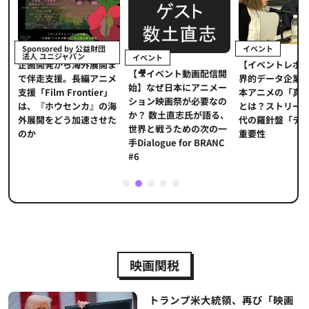
イベント
Sponsored by 公益財団
法人 ユニジャパン
イベント
【イベントレポ
メ
企画開発から海外展開ま
【🎥イベント動画配信開
界的データ企業
適
で伴走支援。長編アニメ
始】なぜ日本にアニメー
本アニメの「真
プ
支援「Film Frontier」
ション映画祭が必要なの
とは？ストリー
に
は、『ホウセンカ』の海
か？ 数土直志氏が語る、
代の羅針盤「デ
ソ
外展開をどう加速させた
世界と戦うための次の一
重要性
のか
手Dialogue for BRANC
#6
1
2
3
4
5
映画関税
トランプ米大統領、再び「映画