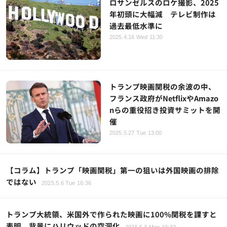
ロサンゼルスのロケ撮影、2025
年初頭に大幅減 テレビ制作は
過去最低水準に
2025.4.16 Wed 11:30
トランプ映画関税の余波の中、
フランス政府がNetflixやAmazo
nらの重役招き投資サミットを開
催
2025.5.27 Tue 13:00
【コラム】トランプ「映画関税」第一の狙いは外国映画の排除
ではない
2025.5.6 Tue 16:36
トランプ大統領、米国外で作られた映画に100%関税を課すと
表明 背景にハリウッドの空洞化