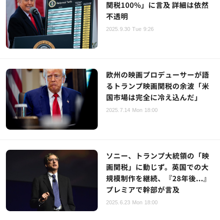
関税100%」に言及 詳細は依然
不透明
2025.9.30 Tue 9:26
欧州の映画プロデューサーが語
るトランプ映画関税の余波「米
国市場は完全に冷え込んだ」
2025.7.14 Mon 18:00
ソニー、トランプ大統領の「映
画関税」に動じず。英国での大
規模制作を継続、『28年後...』
プレミアで幹部が言及
2025.6.23 Mon 18:00