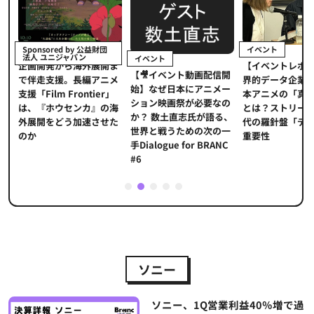
イベント
Sponsored by 公益財団
法人 ユニジャパン
イベント
【イベントレポ
メ
企画開発から海外展開ま
【🎥イベント動画配信開
界的データ企業
適
で伴走支援。長編アニメ
始】なぜ日本にアニメー
本アニメの「真
プ
支援「Film Frontier」
ション映画祭が必要なの
とは？ストリー
に
は、『ホウセンカ』の海
か？ 数土直志氏が語る、
代の羅針盤「デ
ソ
外展開をどう加速させた
世界と戦うための次の一
重要性
のか
手Dialogue for BRANC
#6
1
2
3
4
5
ソニー
ソニー、1Q営業利益40％増で過