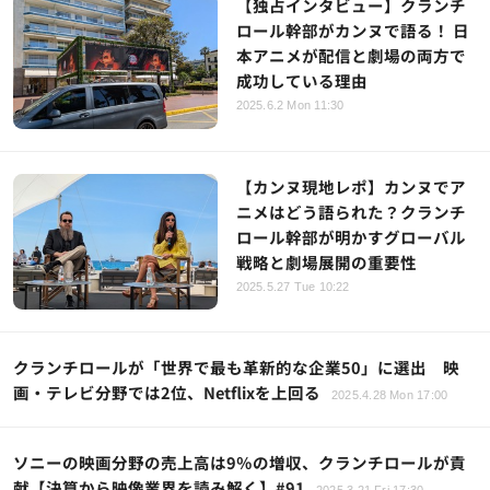
【独占インタビュー】クランチ
ロール幹部がカンヌで語る！ 日
本アニメが配信と劇場の両方で
成功している理由
2025.6.2 Mon 11:30
【カンヌ現地レポ】カンヌでア
ニメはどう語られた？クランチ
ロール幹部が明かすグローバル
戦略と劇場展開の重要性
2025.5.27 Tue 10:22
クランチロールが「世界で最も革新的な企業50」に選出 映
画・テレビ分野では2位、Netflixを上回る
2025.4.28 Mon 17:00
ソニーの映画分野の売上高は9％の増収、クランチロールが貢
献【決算から映像業界を読み解く】#91