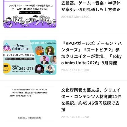
去最高。ゲーム・音楽・半導体
が牽引、通期見通しも上方修正
2026.8.3 Mon 12:00
『KPOPガールズ! デーモン・ハ
ンターズ』『ズートピア 2』参
加クリエイターが登壇。「Toky
o Anim Unite 2026」9月開催
2026.7.17 Fri 18:00
文化庁所管の芸文振、クリエイ
ター・コンテンツ人材育成21件
を採択。約45.46億円規模で支
援
2026.7.10 Fri 12:00