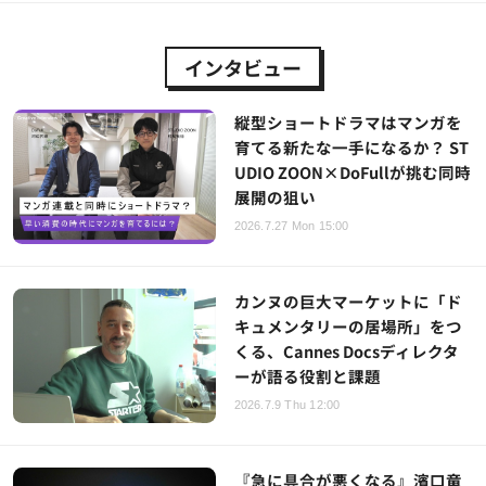
インタビュー
縦型ショートドラマはマンガを
育てる新たな一手になるか？ ST
UDIO ZOON×DoFullが挑む同時
展開の狙い
2026.7.27 Mon 15:00
カンヌの巨大マーケットに「ド
キュメンタリーの居場所」をつ
くる、Cannes Docsディレクタ
ーが語る役割と課題
2026.7.9 Thu 12:00
『急に具合が悪くなる』濱口竜