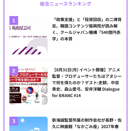
総合ニュースランキング
「政策支援」と「投資回収」の二律背
反。韓国コンテンツ振興院が読み解
く、クールジャパン機構「540億円赤
字」の本質
【8月31日(月) イベント開催】アニメ
監督・プロデューサーたちはアヌシー
で何を得たのか？ゲスト:史耕、中目
貴史、森山愛弓、安井洋輔 Dialogue
for BRANC #14
新海誠監督所属の制作会社が長野・佐
久に映画館「なかごみ座」2027年春