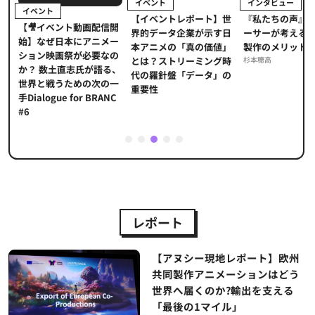
イベント
インタビュー
イベント
【イベントレポート】世
ま
『私たちの声』
【🎥イベント動画配信開
界的データ企業が示す日
メ
ーサーが考える
始】なぜ日本にアニメー
本アニメの「真の価値」
」
製作のメリット
ション映画祭が必要なの
とは？ストリーミング時
海
杉本穂高
か？ 数土直志氏が語る、
代の羅針盤「データ」の
た
世界と戦うための次の一
重要性
手Dialogue for BRANC
#6
1
2
3
4
5
レポート
【アヌシー現地レポート】欧州
共同製作アニメーションはどう
世界へ届くのか?輸出を支える
「最後の1マイル」