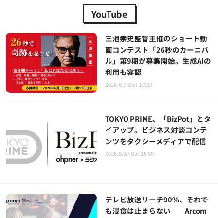
YouTube
三池崇史監督主催のショート動
画コンテスト「26秒のカーニバ
ル」第9期が募集開始。生成AIの
利用も容認
2026.6.7 Sun 10:30
TOKYO PRIME、「BizPot」とタ
イアップ。ビジネス対談コンテ
ンツをタクシーメディアで配信
2026.5.30 Sat 15:00
テレビ放送リーチ90%、それで
も浸食は止まらない——Arcom