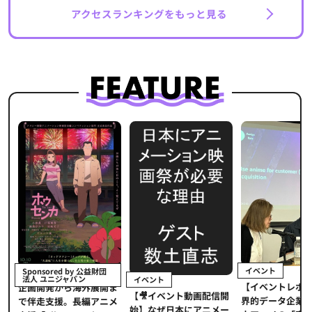
アクセスランキングをもっと見る
イベント
Sponsored by 公益財団
法人 ユニジャパン
イベント
【イベントレポ
メ
企画開発から海外展開ま
【🎥イベント動画配信開
界的データ企業
適
で伴走支援。長編アニメ
始】なぜ日本にアニメー