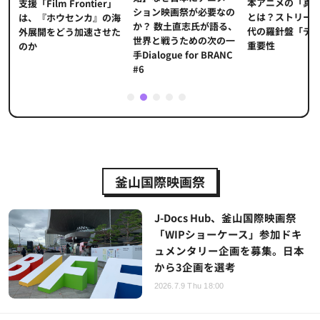
本アニメの「真
プ
支援「Film Frontier」
ション映画祭が必要なの
とは？ストリー
に
は、『ホウセンカ』の海
か？ 数土直志氏が語る、
代の羅針盤「デ
ソ
外展開をどう加速させた
世界と戦うための次の一
重要性
のか
手Dialogue for BRANC
#6
1
2
3
4
5
釜山国際映画祭
J-Docs Hub、釜山国際映画祭
「WIPショーケース」参加ドキ
ュメンタリー企画を募集。日本
から3企画を選考
2026.7.9 Thu 18:00