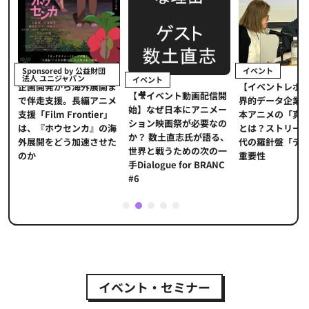
イベント
Sponsored by 公益財団
法人 ユニジャパン
イベント
【イベントレポ
メ
企画開発から海外展開ま
【🎥イベント動画配信開
界的データ企業
適
で伴走支援。長編アニメ
始】なぜ日本にアニメー
本アニメの「真
プ
支援「Film Frontier」
ション映画祭が必要なの
とは？ストリー
に
は、『ホウセンカ』の海
か？ 数土直志氏が語る、
代の羅針盤「デ
ソ
外展開をどう加速させた
世界と戦うための次の一
重要性
のか
手Dialogue for BRANC
#6
1
2
3
4
5
イベント・セミナー