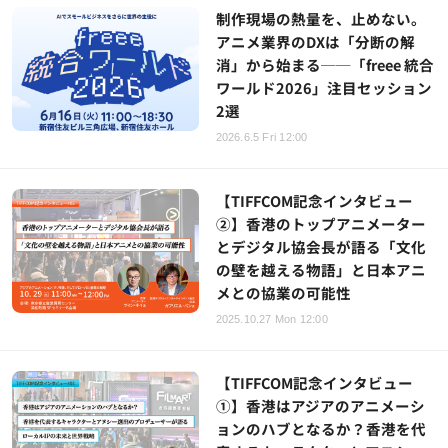
制作現場の熱量を、止めない。
アニメ業界のDXは「分断の解
消」から始まる──「freee 統合
ワールド2026」注目セッション
2選
2026.6.5 Fri 12:00
【TIFFCOM記念インタビュー
②】香港のトップアニメーター
とデジタル協会長が語る「文化
の壁を越える物語」と日本アニ
メとの協業の可能性
2025.10.27 Mon 12:00
【TIFFCOM記念インタビュー
①】香港はアジアのアニメーシ
ョンのハブとなるか？香港を代