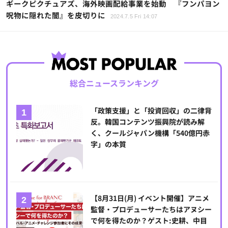
ギークピクチュアズ、海外映画配給事業を始動 『フンパヨン
呪物に隠れた闇』を皮切りに
2024.7.5 Fri 14:07
総合ニュースランキング
「政策支援」と「投資回収」の二律背
反。韓国コンテンツ振興院が読み解
く、クールジャパン機構「540億円赤
字」の本質
【8月31日(月) イベント開催】アニメ
監督・プロデューサーたちはアヌシー
で何を得たのか？ゲスト:史耕、中目