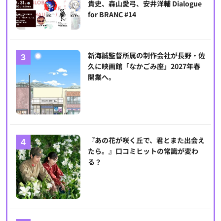
貴史、森山愛弓、安井洋輔 Dialogue
for BRANC #14
新海誠監督所属の制作会社が長野・佐
久に映画館「なかごみ座」2027年春
開業へ。
『あの花が咲く丘で、君とまた出会え
たら。』口コミヒットの常識が変わ
る？