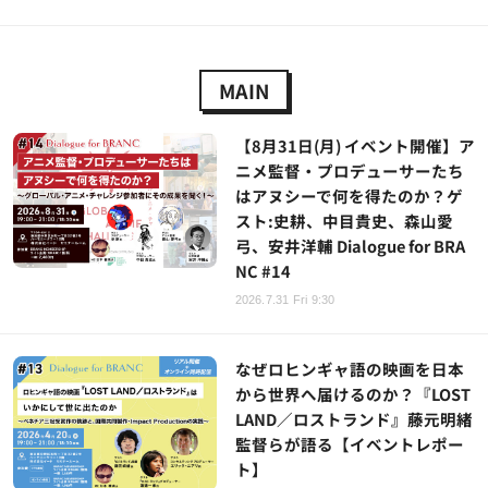
MAIN
【8月31日(月) イベント開催】ア
ニメ監督・プロデューサーたち
はアヌシーで何を得たのか？ゲ
スト:史耕、中目貴史、森山愛
弓、安井洋輔 Dialogue for BRA
NC #14
2026.7.31 Fri 9:30
なぜロヒンギャ語の映画を日本
から世界へ届けるのか？『LOST
LAND／ロストランド』藤元明緒
監督らが語る【イベントレポー
ト】