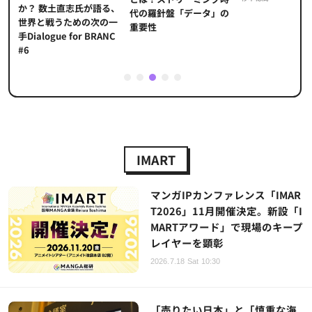
か？ 数土直志氏が語る、
代の羅針盤「データ」の
た
世界と戦うための次の一
重要性
手Dialogue for BRANC
#6
1
2
3
4
5
IMART
マンガIPカンファレンス「IMAR
T2026」11月開催決定。新設「I
MARTアワード」で現場のキープ
レイヤーを顕彰
2026.7.18 Sat 10:30
「売りたい日本」と「慎重な海