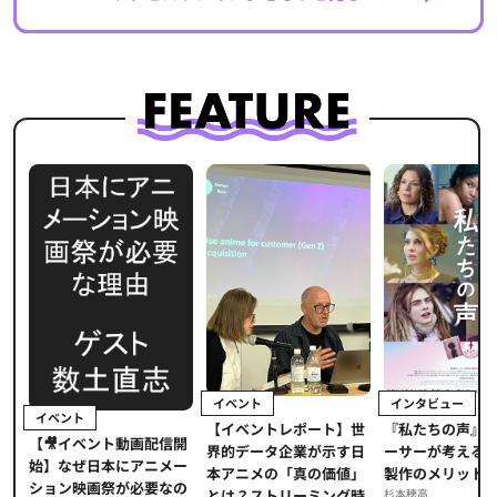
イベント
インタビュー
イベント
【イベントレポート】世
ま
『私たちの声』
【🎥イベント動画配信開
界的データ企業が示す日
メ
ーサーが考える
始】なぜ日本にアニメー
本アニメの「真の価値」
」
製作のメリット
ション映画祭が必要なの
とは？ストリーミング時
海
杉本穂高