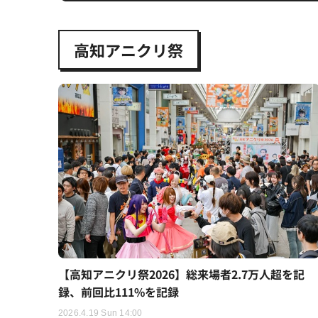
高知アニクリ祭
【高知アニクリ祭2026】総来場者2.7万人超を記
録、前回比111%を記録
2026.4.19 Sun 14:00