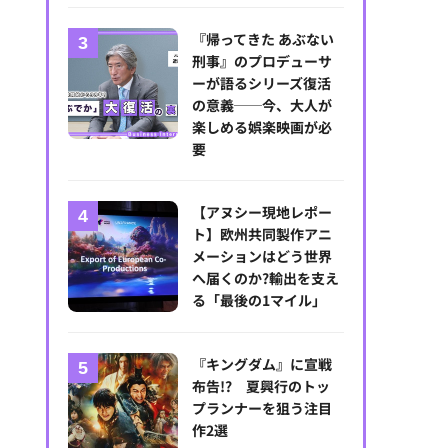
高知にアニメ産業の灯をともす！アニメクリエイター・企業誘致に力を
『帰ってきた あぶない
刑事』のプロデューサ
ーが語るシリーズ復活
の意義──今、大人が
楽しめる娯楽映画が必
要
【アヌシー現地レポー
ト】欧州共同製作アニ
メーションはどう世界
へ届くのか?輸出を支え
る「最後の1マイル」
『キングダム』に宣戦
布告!? 夏興行のトッ
プランナーを狙う注目
作2選