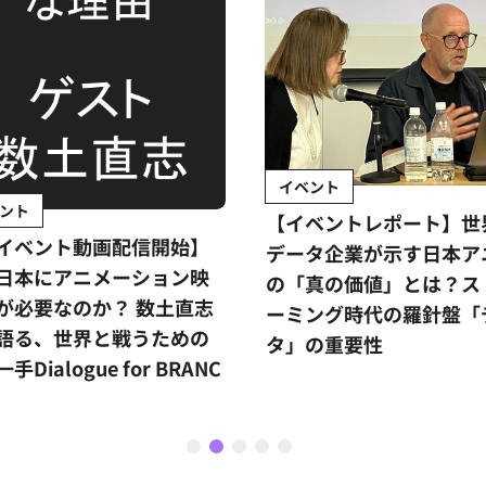
イベント
ント
【イベントレポート】世
イベント動画配信開始】
データ企業が示す日本ア
日本にアニメーション映
の「真の価値」とは？ス
が必要なのか？ 数土直志
ーミング時代の羅針盤「
語る、世界と戦うための
タ」の重要性
手Dialogue for BRANC
1
2
3
4
5