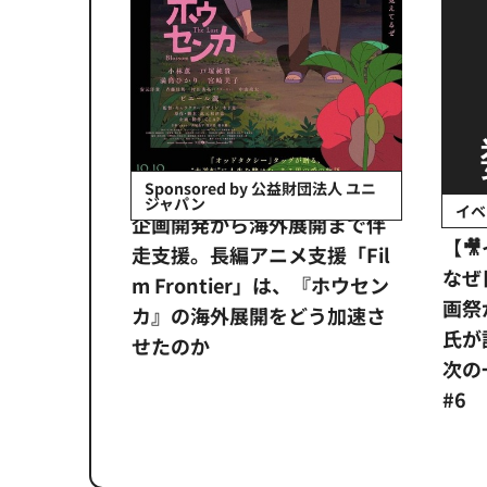
会社日立システ
Sponsored by 公益財団法人 ユニ
ジャパン
イベ
ンタメ業界
企画開発から海外展開まで伴
【
正化」。
走支援。長編アニメ支援「Fil
なぜ
アンス違
m Frontier」は、『ホウセン
画祭
システム
カ』の海外展開をどう加速さ
氏が
せたのか
次の一
#6