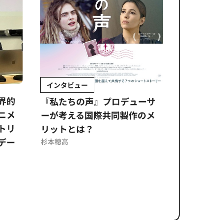
インタビュー
Sponso
ムズ
界的
『私たちの声』プロデューサ
公​​取委
ニメ
ーが考える国際共同製作のメ
に問われ
トリ
リットとは？
意図せぬ
デー
反を未然
杉本穂高
ズのソリ