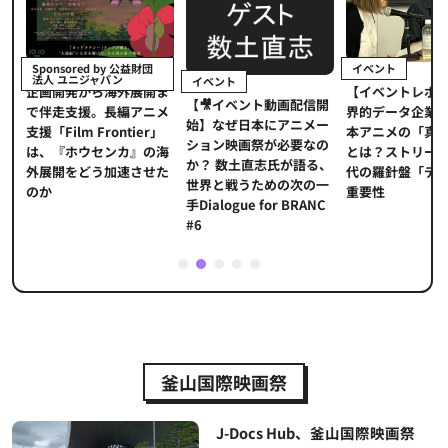
イベント
Sponsored by 公益財団
法人 ユニジャパン
イベント
【イベントレポ
メ
企画開発から海外展開ま
【🎥イベント動画配信開
界的データ企業
適
で伴走支援。長編アニメ
始】なぜ日本にアニメー
本アニメの「真
プ
支援「Film Frontier」
ション映画祭が必要なの
とは？ストリー
に
は、『ホウセンカ』の海
か？ 数土直志氏が語る、
代の羅針盤「デ
ソ
外展開をどう加速させた
世界と戦うための次の一
重要性
のか
手Dialogue for BRANC
#6
1
2
3
4
5
釜山国際映画祭
J-Docs Hub、釜山国際映画祭