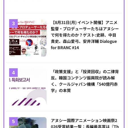
【8月31日(月) イベント開催】アニメ
監督・プロデューサーたちはアヌシー
で何を得たのか？ゲスト:史耕、中目
貴史、森山愛弓、安井洋輔 Dialogue
for BRANC #14
「政策支援」と「投資回収」の二律背
反。韓国コンテンツ振興院が読み解
く、クールジャパン機構「540億円赤
字」の本質
アヌシー国際アニメーション映画祭2
026受賞結果一覧：長編最高賞は『Th