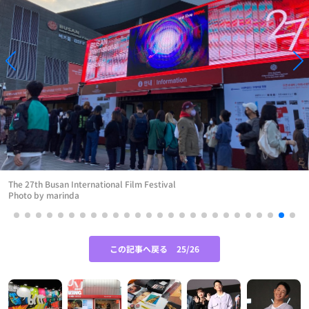
The 27th Busan International Film Festival
Photo by marinda
この記事へ戻る
25/26