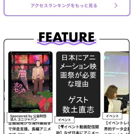
アクセスランキングをもっと見る
イベント
Sponsored by 公益財団
法人 ユニジャパン
イベント
【イベントレポ
メ
企画開発から海外展開ま
【🎥イベント動画配信開
界的データ企業
適
で伴走支援。長編アニメ
始】なぜ日本にアニメー