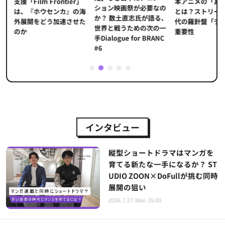
本アニメの「真
プ
支援「Film Frontier」
ション映画祭が必要なの
とは？ストリー
に
は、『ホウセンカ』の海
か？ 数土直志氏が語る、
代の羅針盤「デ
ソ
外展開をどう加速させた
世界と戦うための次の一
重要性
のか
手Dialogue for BRANC
#6
1
2
3
4
5
インタビュー
縦型ショートドラマはマンガを
育てる新たな一手になるか？ ST
UDIO ZOON×DoFullが挑む同時
展開の狙い
2026.7.27 Mon 15:00