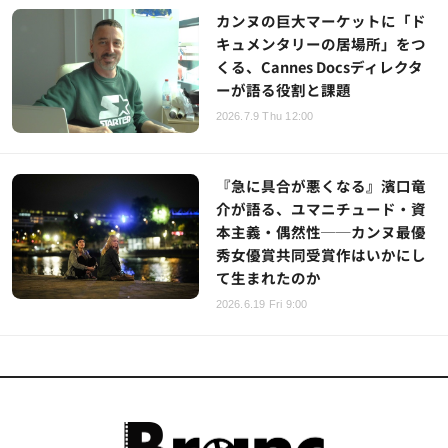
カンヌの巨大マーケットに「ド
キュメンタリーの居場所」をつ
くる、Cannes Docsディレクタ
ーが語る役割と課題
2026.7.9 Thu 12:00
『急に具合が悪くなる』濱口竜
介が語る、ユマニチュード・資
本主義・偶然性──カンヌ最優
秀女優賞共同受賞作はいかにし
て生まれたのか
2026.6.19 Fri 9:00