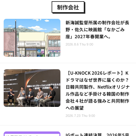
制作会社
新海誠監督所属の制作会社が長
野・佐久に映画館「なかごみ
座」2027年春開業へ。
2026.8.6 Thu 9:00
【U-KNOCK 2026レポート】K
ドラマはなぜ世界に届くのか？
日韓共同製作、Netflixオリジナ
ル作品など手掛ける韓国の制作
会社４社が語る強みと共同制作
への展望
2026.7.23 Thu 9:00
IGポート連結決算、2026年5月