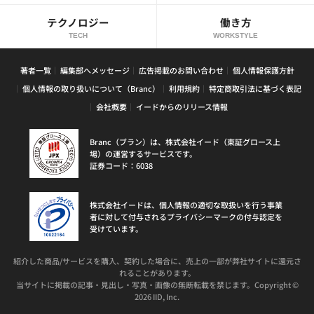
テクノロジー
働き方
TECH
WORKSTYLE
著者一覧
編集部へメッセージ
広告掲載のお問い合わせ
個人情報保護方針
個人情報の取り扱いについて（Branc）
利用規約
特定商取引法に基づく表記
会社概要
イードからのリリース情報
Branc（ブラン）は、株式会社イード（東証グロース上
場）の運営するサービスです。
証券コード：6038
株式会社イードは、個人情報の適切な取扱いを行う事業
者に対して付与されるプライバシーマークの付与認定を
受けています。
紹介した商品/サービスを購入、契約した場合に、売上の一部が弊社サイトに還元さ
れることがあります。
当サイトに掲載の記事・見出し・写真・画像の無断転載を禁じます。Copyright ©
2026 IID, Inc.