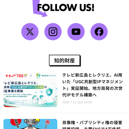
知的財産
テレビ新広島とレクリエ、AI用
いた「UGC共創型IPマネジメン
ト」実証開始。地方局発の次世
代IPモデル構築へ
2026.7.12 Sun 14:00
肖像権・パブリシティ権の侵害
疑義投稿、主要SNSで4万件超。