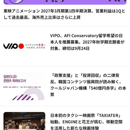
東映アニメーション 2027年3月期第1四半期決算。営業利益は1Qと
して過去最高。海外売上比率はさらに上昇
VIPO、AFI Conservatory留学希望の日
本人を推薦募集。2027年秋学期志願者が
対象、締切は9月24日
「政策支援」と「投資回収」の二律背
反。韓国コンテンツ振興院が読み解く、
クールジャパン機構「540億円赤字」の本
質
日本初のタクシー映画祭「TAXIATER」
始動。ENGINEと花王が挑む、移動空間
を活用した新たな映画体験