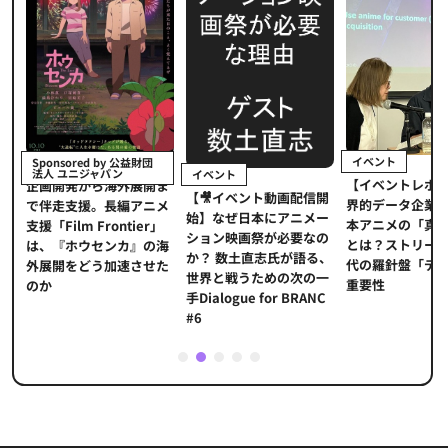
イベント
Sponsored by 公益財団
法人 ユニジャパン
イベント
【イベントレポ
メ
企画開発から海外展開ま
【🎥イベント動画配信開
界的データ企業
適
で伴走支援。長編アニメ
始】なぜ日本にアニメー
本アニメの「真
プ
支援「Film Frontier」
ション映画祭が必要なの
とは？ストリー
に
は、『ホウセンカ』の海
か？ 数土直志氏が語る、
代の羅針盤「デ
ソ
外展開をどう加速させた
世界と戦うための次の一
重要性
のか
手Dialogue for BRANC
#6
1
2
3
4
5