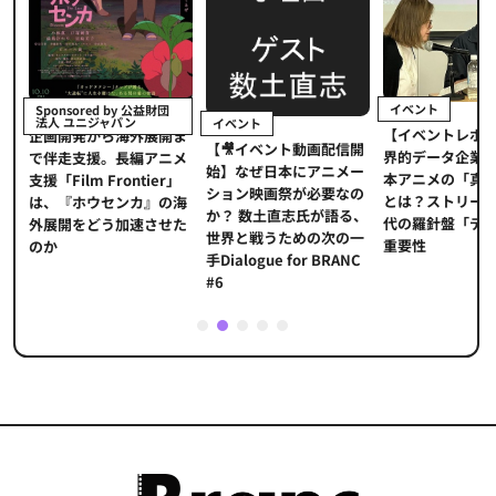
イベント
Sponsored by 公益財団
法人 ユニジャパン
イベント
【イベントレポ
メ
企画開発から海外展開ま
【🎥イベント動画配信開
界的データ企業
適
で伴走支援。長編アニメ
始】なぜ日本にアニメー
本アニメの「真
プ
支援「Film Frontier」
ション映画祭が必要なの
とは？ストリー
に
は、『ホウセンカ』の海
か？ 数土直志氏が語る、
代の羅針盤「デ
ソ
外展開をどう加速させた
世界と戦うための次の一
重要性
のか
手Dialogue for BRANC
#6
1
2
3
4
5