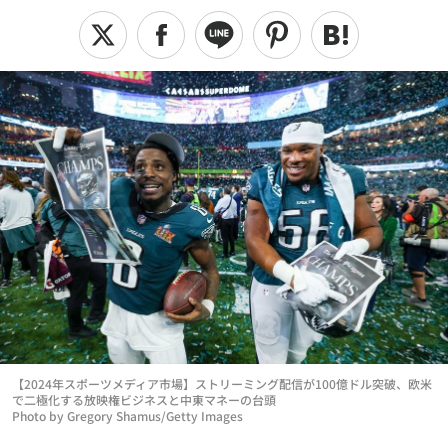
【2024年スポーツメディア市場】ストリーミング配信が100億ドル突破、欧米
で二極化する放映権ビジネスと中東マネーの台頭
Photo by Gregory Shamus/Getty Images