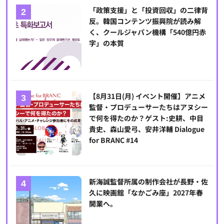
「政策支援」と「投資回収」の二律背
反。韓国コンテンツ振興院が読み解
く、クールジャパン機構「540億円赤
字」の本質
【8月31日(月) イベント開催】アニメ
監督・プロデューサーたちはアヌシー
で何を得たのか？ゲスト:史耕、中目
貴史、森山愛弓、安井洋輔 Dialogue
for BRANC #14
新海誠監督所属の制作会社が長野・佐
久に映画館「なかごみ座」2027年春
開業へ。