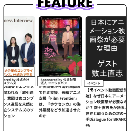
イベント
Sponsored by 公益財団
法人 ユニジャパン
イベント
【イベントレポ
メ
企画開発から海外展開ま
【🎥イベント動画配信開
界的データ企業
適
で伴走支援。長編アニメ
始】なぜ日本にアニメー
本アニメの「真
プ
支援「Film Frontier」
ション映画祭が必要なの
とは？ストリー
に
は、『ホウセンカ』の海
か？ 数土直志氏が語る、
代の羅針盤「デ
ソ
外展開をどう加速させた
世界と戦うための次の一
重要性
のか
手Dialogue for BRANC
#6