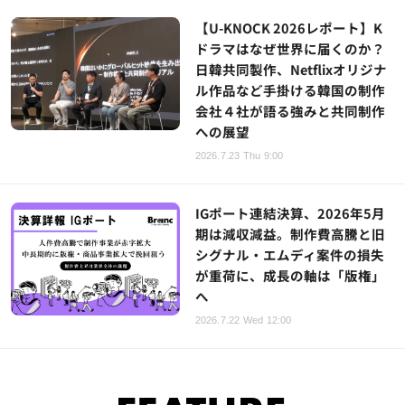
【U-KNOCK 2026レポート】K
ドラマはなぜ世界に届くのか？
日韓共同製作、Netflixオリジナ
ル作品など手掛ける韓国の制作
会社４社が語る強みと共同制作
への展望
2026.7.23 Thu 9:00
IGポート連結決算、2026年5月
期は減収減益。制作費高騰と旧
シグナル・エムディ案件の損失
が重荷に、成長の軸は「版権」
へ
2026.7.22 Wed 12:00