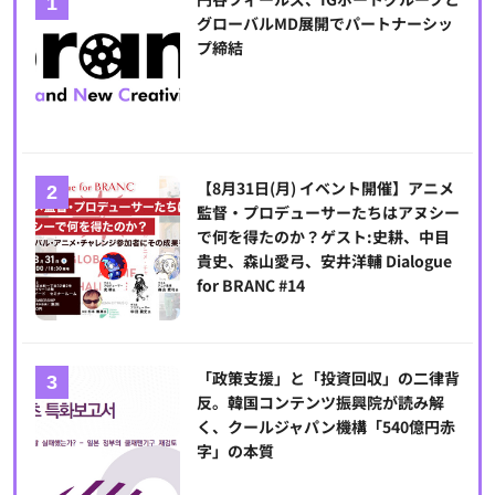
グローバルMD展開でパートナーシッ
プ締結
【8月31日(月) イベント開催】アニメ
監督・プロデューサーたちはアヌシー
で何を得たのか？ゲスト:史耕、中目
貴史、森山愛弓、安井洋輔 Dialogue
for BRANC #14
「政策支援」と「投資回収」の二律背
反。韓国コンテンツ振興院が読み解
く、クールジャパン機構「540億円赤
字」の本質