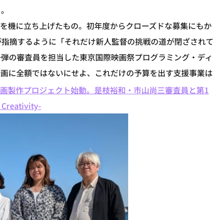
る。
90周年を機に立ち上げたもの。初年度からクローズドな募集にもか
が指摘するように「それだけ新人監督の挑戦の道が閉ざされて
一弾の審査員を担当した東京国際映画祭プログラミング・ディ
企画に全額ではないにせよ、これだけの予算を出す支援事業は
5作」映画製作プロジェクト始動。是枝裕和・市山尚三審査員と第1
eativity-