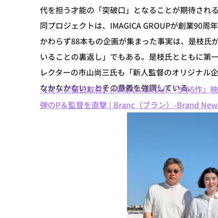
代を担う才能の「突破口」となることが期待され
同プロジェクトは、IMAGICA GROUPが創業
かわらず88本もの企画が集まった事実は、是枝氏
いることの裏返し」でもある。是枝氏とともに第
レクターの市山尚三氏も「新人監督のオリジナル
なかなかない」とその意義を強調している。
【カンヌ独占取材】IMAGICA GROUP「5年
弾のP＆監督を直撃 | Branc（ブラン）-Brand New Cr