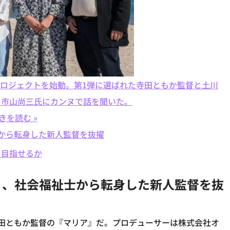
ル映画プロジェクトを始動。第1弾に選ばれた寺田ともか監督と土川
と市山尚三氏にカンヌで話を聞いた。
きを読む »
から転身した新人監督を抜擢
を目指せるか
』、社会福祉士から転身した新人監督を抜
田ともか監督の『マリア』だ。プロデューサーは株式会社オ