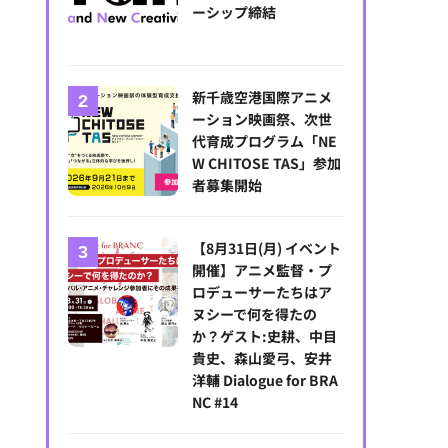
ーシップ締結
新千歳空港国際アニメ
ーション映画祭、次世
代育成プログラム「NE
W CHITOSE TAS」参加
者募集開始
【8月31日(月) イベント
開催】アニメ監督・プ
ロデューサーたちはア
ヌシーで何を得たの
か？ゲスト:史耕、中目
貴史、森山愛弓、安井
洋輔 Dialogue for BRA
NC #14