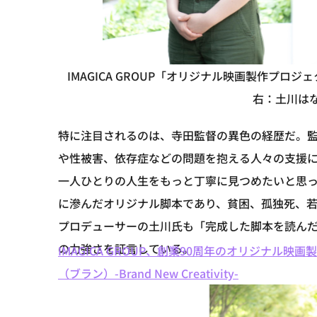
IMAGICA GROUP「オリジナル映画製作プ
右：土川は
特に注目されるのは、寺田監督の異色の経歴だ。監
や性被害、依存症などの問題を抱える人々の支援
一人ひとりの人生をもっと丁寧に見つめたいと思
に滲んだオリジナル脚本であり、貧困、孤独死、
プロデューサーの土川氏も「完成した脚本を読ん
の力強さを証言している。
IMAGICA GROUP、創業90周年のオリジナル映
（ブラン）-Brand New Creativity-