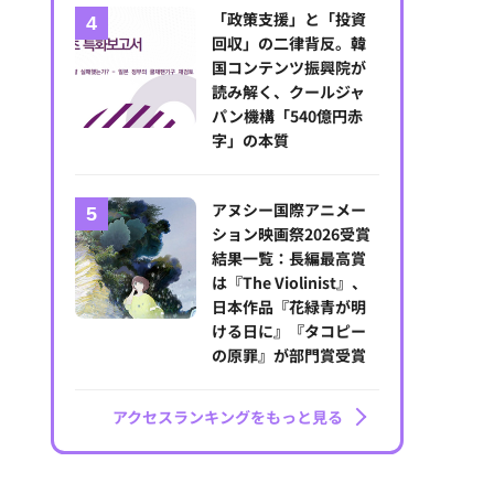
「政策支援」と「投資
回収」の二律背反。韓
国コンテンツ振興院が
読み解く、クールジャ
パン機構「540億円赤
字」の本質
アヌシー国際アニメー
ション映画祭2026受賞
結果一覧：長編最高賞
は『The Violinist』、
日本作品『花緑青が明
ける日に』『タコピー
の原罪』が部門賞受賞
アクセスランキングをもっと見る