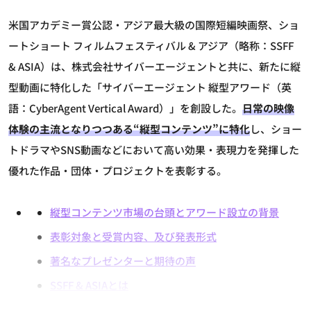
米国アカデミー賞公認・アジア最大級の国際短編映画祭、ショ
ートショート フィルムフェスティバル & アジア（略称：SSFF
& ASIA）は、株式会社サイバーエージェントと共に、新たに縦
型動画に特化した「サイバーエージェント 縦型アワード（英
語：CyberAgent Vertical Award）」を創設した。
日常の映像
体験の主流となりつつある“縦型コンテンツ”に特化
し、ショー
トドラマやSNS動画などにおいて高い効果・表現力を発揮した
優れた作品・団体・プロジェクトを表彰する。
縦型コンテンツ市場の台頭とアワード設立の背景
表彰対象と受賞内容、及び発表形式
著名なプレゼンターと期待の声
SSFF & ASIAとは