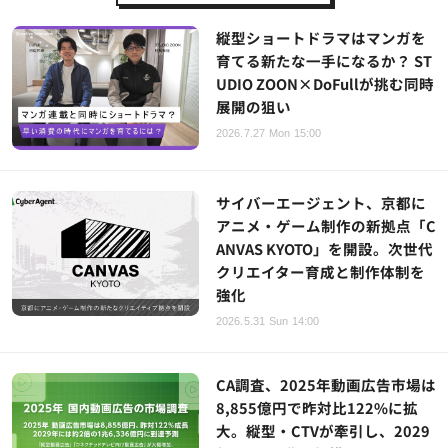
縦型ショートドラマはマンガを
育てる新たな一手になるか？ ST
UDIO ZOON×DoFullが挑む同時
展開の狙い
2026.7.27 Mon 15:00
サイバーエージェント、京都に
アニメ・ゲーム制作の新拠点「C
ANVAS KYOTO」を開設。次世代
クリエイター育成と制作体制を
強化
2026.5.31 Sun 14:00
CA調査、2025年動画広告市場は
8,855億円で昨対比122%に拡
大。縦型・CTVが牽引し、2029