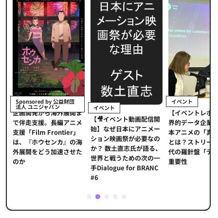
イベント
Sponsored by 公益財団
法人 ユニジャパン
イベント
【イベントレポ
メ
企画開発から海外展開ま
【🎥イベント動画配信開
界的データ企業
適
で伴走支援。長編アニメ
始】なぜ日本にアニメー
本アニメの「真
プ
支援「Film Frontier」
ション映画祭が必要なの
とは？ストリー
に
は、『ホウセンカ』の海
か？ 数土直志氏が語る、
代の羅針盤「デ
ソ
外展開をどう加速させた
世界と戦うための次の一
重要性
のか
手Dialogue for BRANC
#6
1
2
3
4
5