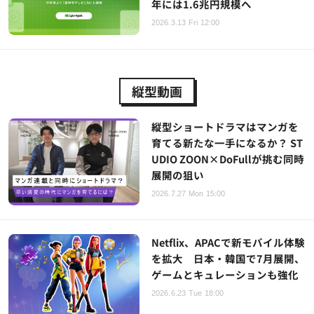
年には1.6兆円規模へ
2026.3.13 Fri 12:00
縦型動画
縦型ショートドラマはマンガを
育てる新たな一手になるか？ ST
UDIO ZOON×DoFullが挑む同時
展開の狙い
2026.7.27 Mon 15:00
Netflix、APACで新モバイル体験
を拡大 日本・韓国で7月展開、
ゲームとキュレーションも強化
2026.6.23 Tue 18:00