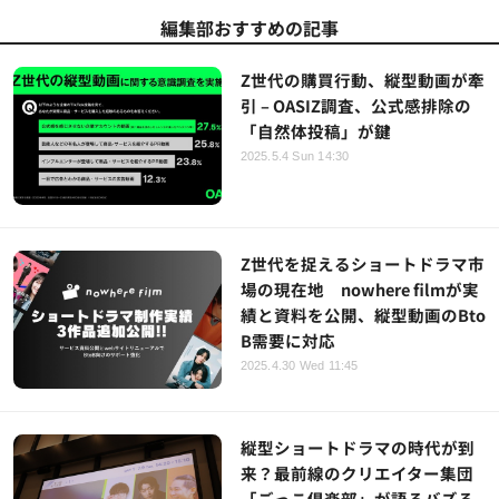
編集部おすすめの記事
Z世代の購買行動、縦型動画が牽
引 – OASIZ調査、公式感排除の
「自然体投稿」が鍵
2025.5.4 Sun 14:30
Z世代を捉えるショートドラマ市
場の現在地 nowhere filmが実
績と資料を公開、縦型動画のBto
B需要に対応
2025.4.30 Wed 11:45
縦型ショートドラマの時代が到
来？最前線のクリエイター集団
「ごっこ倶楽部」が語るバズる