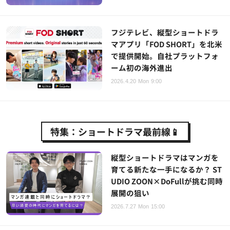
フジテレビ、縦型ショートドラ
マアプリ「FOD SHORT」を北米
で提供開始。自社プラットフォ
ーム初の海外進出
2026.4.20 Mon 9:00
特集：ショートドラマ最前線📱
縦型ショートドラマはマンガを
育てる新たな一手になるか？ ST
UDIO ZOON×DoFullが挑む同時
展開の狙い
2026.7.27 Mon 15:00