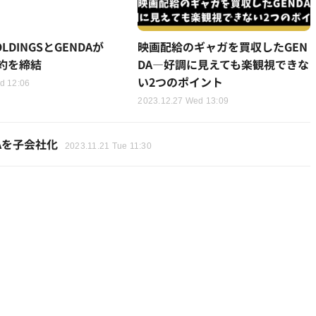
OLDINGSとGENDAが
映画配給のギャガを買収したGEN
約を締結
DA―好調に見えても楽観視できな
い2つのポイント
d 12:06
2023.12.27 Wed 13:09
Aを子会社化
2023.11.21 Tue 11:30