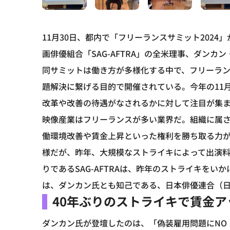
11月30日、都内で「フリーランスサミット202
画俳優組合「SAG-AFTRA」の全米理事、ダン
同サミットは働き方が多様化する中で、フリーラ
題解決に繋げる目的で開催されている。今年の11
改革や改善の待遇がなされるかに対して注目が集
映像産業はフリーランスが多い業界だ。組織に属
働環境改善や賃金上昇といった権利を勝ち取る力
様だが、昨年、大規模なストライキによって出演
りであるSAG-AFTRAは、昨年のストライキを
は、ダンカン氏とも知己である、日本俳優連合（
40年ぶりのストライキで賃金アッ
ダンカン氏が登壇したのは、「偽装雇用問題にNO