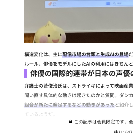
構造変化は、主に
配信市場の台頭と生成AIの登場
ルール、俳優をモデルにしたAIの利用にはきちん
俳優の国際的連帯が日本の声優
弁護士の菅俊治氏は、ストライキによって映画産
問い直す具体的な動きは起きたのかと質問。ダン
組合が新たに発足するなどの動きがあった
と紹介
ているようだ。
この記事は会員限定です。
残り: 64