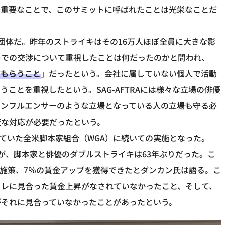
に重要なことで、このサミットに呼ばれたことは光栄なことだ
きな団体だ。昨年のストライキはその16万人ほぼ全員に大きな影
キでの交渉について重視したことは何だったのかと問われ、
てもらうこと
」だったという。会社に属していない個人で活動
ことを重視したという。SAG-AFTRAには様々な立場の俳優
インフルエンサーのような立場となっている人の立場も守る必
変な対応が必要だったという。
れていた全米脚本家組合（WGA）に続いての実施となった。
ったが、脚本家と俳優のダブルストライキは63年ぶりだった。こ
護施策、7％の賃金アップを獲得できたとダンカン氏は語る。こ
フレに見合った賃金上昇がなされていなかったこと、そして、
がそれに見合っていなかったことがあったという。