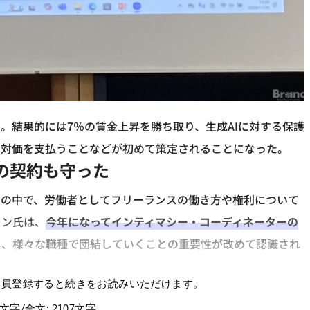
だ。結果的には7％の賃金上昇を勝ち取り、生成AIに対する保護
と対価を支払うことなどが初めて策定されることになった。
の契約も守った
業の中で、労働者としてフリーランスの働き方や権利について
カン氏は、
今年になってインティマシー・コーディネーターの
し、様々な職種で団結していくことの重要性が改めて認識され
会員登録すると続きをお読みいただけます。
7文字/全文: 2107文字