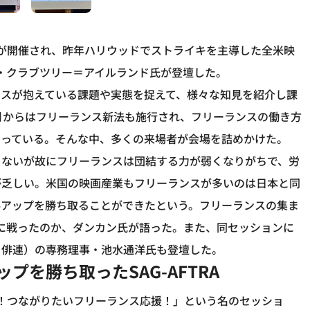
4」が開催され、昨年ハリウッドでストライキを主導した全米映
カン・クラブツリー＝アイルランド氏が登壇した。
ンスが抱えている課題や実態を捉えて、様々な知見を紹介し課
月からはフリーランス新法も施行され、フリーランスの働き方
まっている。そんな中、多くの来場者が会場を詰めかけた。
さないが故にフリーランスは団結する力が弱くなりがちで、労
が乏しい。米国の映画産業もフリーランスが多いのは日本と同
料アップを勝ち取ることができたという。フリーランスの集ま
いかに戦ったのか、ダンカン氏が語った。また、同セッションに
日俳連）の専務理事・池水通洋氏も登壇した。
プを勝ち取ったSAG-AFTRA
！つながりたいフリーランス応援！」という名のセッショ