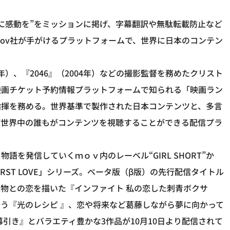
に感動を”をミッションに掲げ、字幕翻訳や無駄転載防止など
mov社が手がけるプラットフォームで、世界に日本のコンテン
年）、『2046』（2004年）などの撮影監督を務めたクリスト
映画チケット予約情報プラットフォームで知られる「映画ラン
指揮を務める。世界基準で製作された日本コンテンツと、多言
ど世界中の誰もがコンテンツを視聴することができる配信プラ
を発信していくｍｏｖ内のレーベル“GIRL SHORT”か
ST LOVE」シリーズ。ベータ版（β版）の先行配信タイトル
物との恋を描いた『インファイト 私の恋した刺青ボクサ
う『光のレシピ 』、恋や将来など葛藤しながら夢に向かって
引き』とバラエティ豊かな3作品が10月10日より配信されて