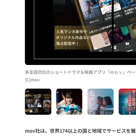
多言語対応のショートドラマ＆映画アプリ「ｍｏｖ」ベー
(C)mov
mov社は、世界174以上の国と地域でサービス