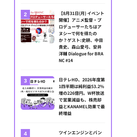
【8月31日(月) イベント
開催】アニメ監督・プ
ロデューサーたちはア
ヌシーで何を得たの
か？ゲスト:史耕、中目
貴史、森山愛弓、安井
洋輔 Dialogue for BRA
NC #14
日テレHD、2026年度第
1四半期は純利益53.2%
増の226億円。W杯放送
で営業減益も、株売却
益とKANAMEL効果で最
終増益
ツインエンジンとバン