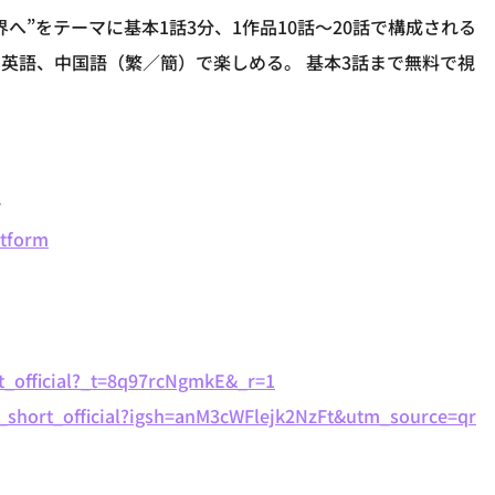
へ”をテーマに基本1話3分、1作品10話～20話で構成される
英語、中国語（繁／簡）で楽しめる。 基本3話まで無料で視
語
atform
t_official?_t=8q97rcNgmkE&_r=1
_short_official?igsh=anM3cWFlejk2NzFt&utm_source=qr