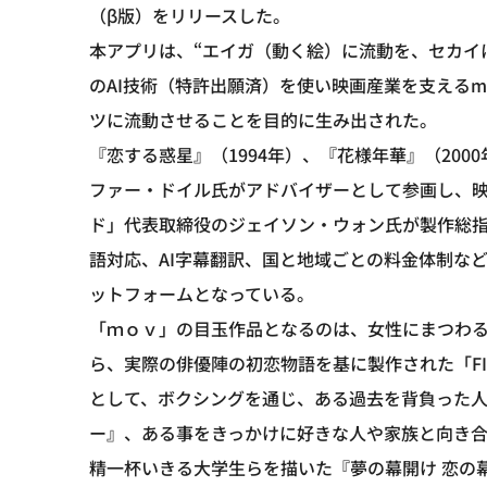
（β版）をリリースした。
本アプリは、“エイガ（動く絵）に流動を、セカイ
のAI技術（特許出願済）を使い映画産業を支える
ツに流動させることを目的に生み出された。
『恋する惑星』（1994年）、『花様年華』（2000
ファー・ドイル氏がアドバイザーとして参画し、
ド」代表取締役のジェイソン・ウォン氏が製作総
語対応、AI字幕翻訳、国と地域ごとの料金体制な
ットフォームとなっている。
「ｍｏｖ」の目玉作品となるのは、女性にまつわる物語
ら、実際の俳優陣の初恋物語を基に製作された「FIR
として、ボクシングを通じ、ある過去を背負った人
ー』、ある事をきっかけに好きな人や家族と向き合
精一杯いきる大学生らを描いた『夢の幕開け 恋の幕