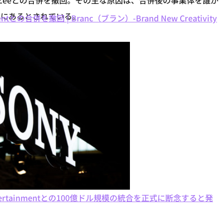
Zeeとの合併を撤回。その主な原因は、合併後の事業体を誰が
とにあるとされている。
の合併を撤回 | Branc（ブラン）-Brand New Creativity
rtainmentとの100億ドル規模の統合を正式に断念すると発