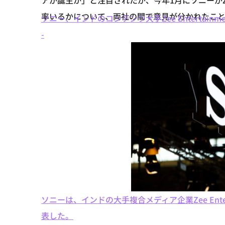
アが誕生か」と注目されたが、今年1月にソニーが
率いるかについて、両社の間で意見が分かれたこ
ソニー、インドのコンテンツ大手Zee Entertainmentと
-
ソニーは、インドの大手複合メディア企業Zee Ente
表した。