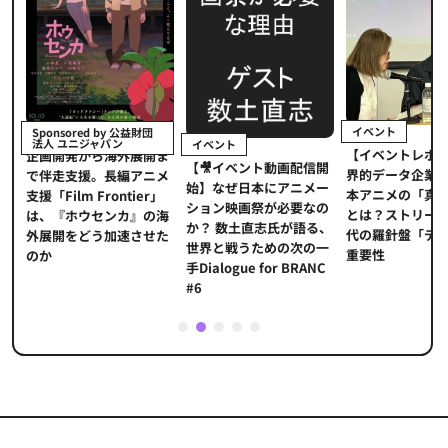
イベント
Sponsored by 公益財団
法人 ユニジャパン
イベント
【イベントレポ
メ
企画開発から海外展開ま
【🎥イベント動画配信開
界的データ企業
適
で伴走支援。長編アニメ
始】なぜ日本にアニメー
本アニメの「真
プ
支援「Film Frontier」
ション映画祭が必要なの
とは？ストリー
に
は、『ホウセンカ』の海
か？ 数土直志氏が語る、
代の羅針盤「デ
ソ
外展開をどう加速させた
世界と戦うための次の一
重要性
のか
手Dialogue for BRANC
#6
1
2
3
4
5