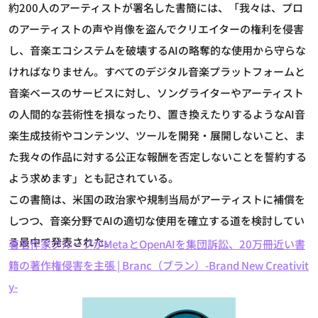
約200人のアーティストが署名した書簡には、「我々は、プロ
のアーティストの声や肖像を盗んでクリエイターの権利を侵害
し、音楽エコシステムを破壊するAIの略奪的な使用から守らな
ければなりません。すべてのデジタル音楽プラットフォームと
音楽ベースのサービスに対し、ソングライターやアーティスト
の人間的な芸術性を損なったり、置き換えたりするようなAI音
楽生成技術やコンテンツ、ツールを開発・展開しないこと、ま
た我々の作品に対する公正な報酬を否定しないことを誓約する
よう求めます」とも記されている。
この書簡は、米国の政治家や規制当局がアーティストに補償を
しつつ、音楽分野でAIの適切な使用を確立する道を検討してい
る最中で発表された。
著名作家グループがMetaとOpenAIを集団訴訟、20万冊近い書
籍の著作権侵害を主張 | Branc（ブラン）-Brand New Creativit
y-