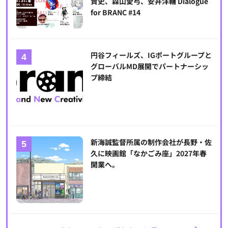
貴史、森山愛弓、安井洋輔 Dialogue
for BRANC #14
円谷フィールズ、IGポートグループと
グローバルMD展開でパートナーシッ
プ締結
新海誠監督所属の制作会社が長野・佐
久に映画館「なかごみ座」2027年春
開業へ。