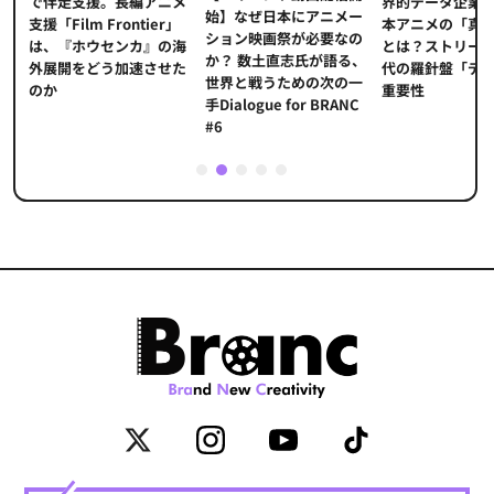
界的データ企業
適
で伴走支援。長編アニメ
始】なぜ日本にアニメー
本アニメの「真
プ
支援「Film Frontier」
ション映画祭が必要なの
とは？ストリー
に
は、『ホウセンカ』の海
か？ 数土直志氏が語る、
代の羅針盤「デ
ソ
外展開をどう加速させた
世界と戦うための次の一
重要性
のか
手Dialogue for BRANC
#6
1
2
3
4
5