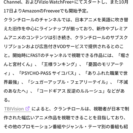
Channel、およびVizio WatchFree+にてスタートし、また10月
17日よりAmazonのFreeveeでも開始予定。
クランチロールのチャンネルでは、日本アニメを英語に吹き替
えた旧作を中心にラインナップが揃っており、新作やプレミア
ムアニメのコンテンツは引き続き、クランチロールのサブスク
リプションおよび広告付きVODサービスで提供されるとのこ
と。開始時にFASTのチャンネルで視聴できる作品には、「堀さ
んと宮村くん」、「王様ランキング」、「憂国のモリアーテ
ィ」、「PSYCHO-PASS サイコパス」、「ありふれた職業で世
界最強」、「シュガーアップル・フェアリーテイル」、「不滅
のあなたへ」、「コードギアス 反逆のルルーシュ」などがあ
る。
TBIVision
によると、クランチロールは、視聴者が日本で制
作された幅広いアニメ作品を視聴できることを目指しており、
その他のプロモーション番組やジャンル・テーマ別の番組も紹