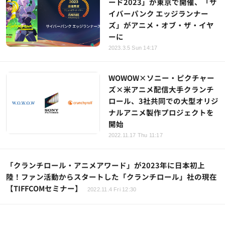
ード2023」が東京で開催、「サ
イバーパンク エッジランナー
ズ」がアニメ・オブ・ザ・イヤ
ーに
2023.3.5 Sun 14:17
WOWOW×ソニー・ピクチャー
ズ×米アニメ配信大手クランチ
ロール、3社共同での大型オリジ
ナルアニメ製作プロジェクトを
開始
2022.11.17 Thu 11:17
「クランチロール・アニメアワード」が2023年に日本初上
陸！ファン活動からスタートした「クランチロール」社の現在
【TIFFCOMセミナー】
2022.11.4 Fri 12:30