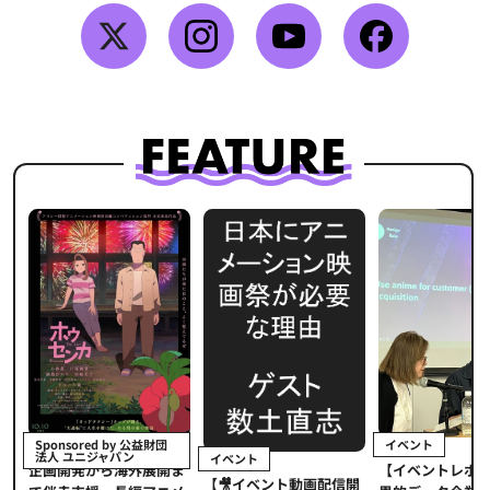
イベント
Sponsored by 公益財団
法人 ユニジャパン
イベント
【イベントレポ
メ
企画開発から海外展開ま
【🎥イベント動画配信開