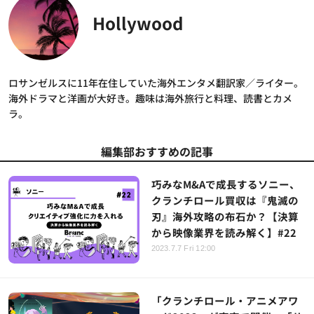
Hollywood
ロサンゼルスに11年在住していた海外エンタメ翻訳家／ライター。
海外ドラマと洋画が大好き。趣味は海外旅行と料理、読書とカメ
ラ。
編集部おすすめの記事
巧みなM&Aで成長するソニー、
クランチロール買収は『鬼滅の
刃』海外攻略の布石か？【決算
から映像業界を読み解く】#22
2023.7.7 Fri 12:00
「クランチロール・アニメアワ