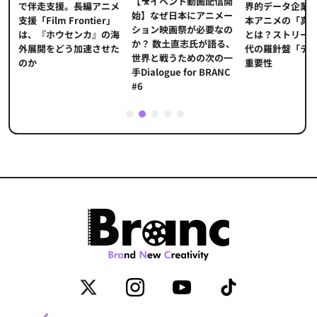
【🎥イベント動画配信開
界的データ企業
適
で伴走支援。長編アニメ
始】なぜ日本にアニメー
本アニメの「真
プ
支援「Film Frontier」
ション映画祭が必要なの
とは？ストリー
に
は、『ホウセンカ』の海
か？ 数土直志氏が語る、
代の羅針盤「デ
ソ
外展開をどう加速させた
世界と戦うための次の一
重要性
のか
手Dialogue for BRANC
#6
1
2
3
4
5