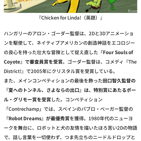
『Chicken for Linda!（英題）』
ハンガリーのアロン・ゴーダー監督は、2Dと3Dアニメーショ
ンを駆使して、ネイティブアメリカンの創造神話をエコロジー
の良心を持った壮大な冒険として捉え直した
『Four Souls of
Coyote』で審査員賞を受賞
。ゴーダー監督は、コメディ『The
District!』で2005年にクリスタル賞を受賞している。
また、メインコンペティションの最後を飾った
田口智久監督の
『夏へのトンネル、さよならの出口』は、特別賞にあたるポー
ル・グリモー賞を受賞
した。コンペティション
「Contrechamp」では、スペインのパブロ・べーガー監督の
『Robot Dreams』が最優秀賞
を獲得。1980年代のニューヨ
ークを舞台に、ロボットと犬の友情を描いたほろ苦い2Dの物語
で、話し言葉を一切使わず、つま先立ちのニードルドロップと