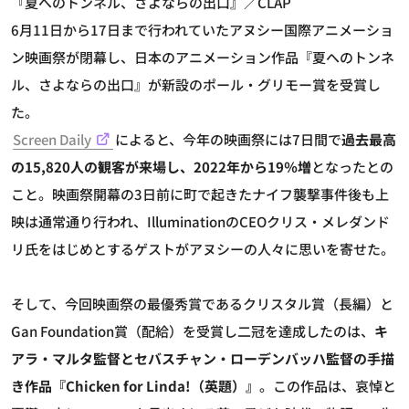
『夏へのトンネル、さよならの出口』／CLAP
6月11日から17日まで行われていたアヌシー国際アニメーショ
ン映画祭が閉幕し、日本のアニメーション作品『夏へのトンネ
ル、さよならの出口』が新設のポール・グリモー賞を受賞し
た。
Screen Daily
によると、今年の映画祭には7日間で
過去最高
の15,820人の観客が来場し、2022年から19％増
となったとの
こと。映画祭開幕の3日前に町で起きたナイフ襲撃事件後も上
映は通常通り行われ、IlluminationのCEOクリス・メレダンド
リ氏をはじめとするゲストがアヌシーの人々に思いを寄せた。
そして、今回映画祭の最優秀賞であるクリスタル賞（長編）と
Gan Foundation賞（配給）を受賞し二冠を達成したのは、
キ
アラ・マルタ監督とセバスチャン・ローデンバッハ監督の手描
き作品『Chicken for Linda!（英題）』
。この作品は、哀悼と