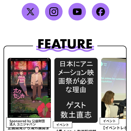
イベント
Sponsored by 公益財団
法人 ユニジャパン
イベント
【イベントレポ
メ
企画開発から海外展開ま