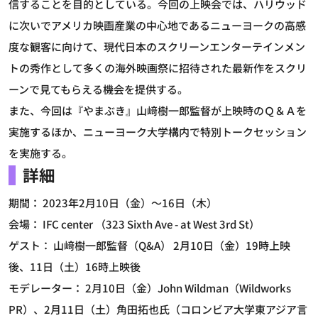
信することを目的としている。今回の上映会では、ハリウッド
に次いでアメリカ映画産業の中心地であるニューヨークの高感
度な観客に向けて、現代日本のスクリーンエンターテインメン
トの秀作として多くの海外映画祭に招待された最新作をスクリ
ーンで見てもらえる機会を提供する。
また、今回は『やまぶき』山﨑樹一郎監督が上映時のＱ＆Ａを
実施するほか、ニューヨーク大学構内で特別トークセッション
を実施する。
詳細
期間： 2023年2月10日（金）～16日（木）
会場： IFC center （323 Sixth Ave - at West 3rd St）
ゲスト： 山﨑樹一郎監督（Q&A） 2月10日（金）19時上映
後、11日（土）16時上映後
モデレーター： 2月10日（金）John Wildman（Wildworks
PR）、2月11日（土）角田拓也氏（コロンビア大学東アジア言