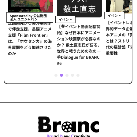
イベント
 公益財団
インタビュ
ン
イベント
【イベントレポート】世
外展開ま
『私たち
【🎥イベント動画配信開
界的データ企業が示す日
編アニメ
ーサーが
始】なぜ日本にアニメー
本アニメの「真の価値」
ntier」
製作のメ
ション映画祭が必要なの
とは？ストリーミング時
カ』の海
杉本穂高
か？ 数土直志氏が語る、
代の羅針盤「データ」の
速させた
世界と戦うための次の一
重要性
手Dialogue for BRANC
#6
1
2
3
4
5