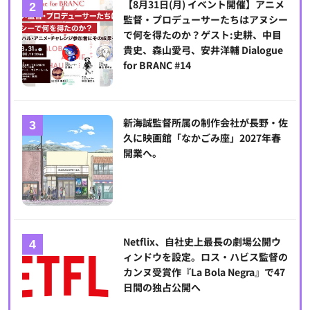
【8月31日(月) イベント開催】アニメ
監督・プロデューサーたちはアヌシー
で何を得たのか？ゲスト:史耕、中目
貴史、森山愛弓、安井洋輔 Dialogue
for BRANC #14
新海誠監督所属の制作会社が長野・佐
久に映画館「なかごみ座」2027年春
開業へ。
Netflix、自社史上最長の劇場公開ウ
ィンドウを設定。ロス・ハビス監督の
カンヌ受賞作『La Bola Negra』で47
日間の独占公開へ