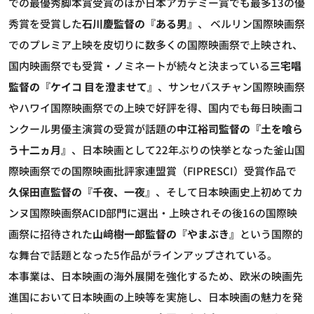
での最優秀脚本賞受賞のほか日本アカデミー賞でも最多13の優
秀賞を受賞した
石川慶監督の『ある男』
、 ベルリン国際映画祭
でのプレミア上映を皮切りに数多くの国際映画祭で上映され、
国内映画祭でも受賞・ノミネートが続々と決まっている
三宅唱
監督の『ケイコ 目を澄ませて』
、サンセバスチャン国際映画祭
やハワイ国際映画祭での上映で好評を得、国内でも毎日映画コ
ンクール男優主演賞の受賞が話題の
中江裕司監督の『土を喰ら
う十二ヵ月』
、日本映画として22年ぶりの快挙となった釜山国
際映画祭での国際映画批評家連盟賞（FIPRESCI）受賞作品で
久保田直監督の『千夜、一夜』
、そして日本映画史上初めてカ
ンヌ国際映画祭ACID部門に選出・上映されその後16の国際映
画祭に招待された
山﨑樹一郎監督の『やまぶき』
という国際的
な舞台で話題となった5作品がラインアップされている。
本事業は、日本映画の海外展開を強化するため、欧米の映画先
進国において日本映画の上映等を実施し、日本映画の魅力を発