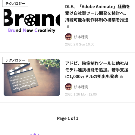
テクノロジー
DLE、「Adobe Animate」騒動を
受け自社製ツール開発を検討へ。
持続可能な制作体制の構築を推進
杉本穂高
2026.2.8 Sun 10:30
テクノロジー
アドビ、映像制作ツールに他社AI
モデル連携機能を追加。若手支援
に1,000万ドルの拠出も発表
杉本穂高
2026.1.26 Mon 12:00
Page 1 of 1