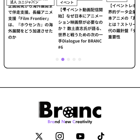
法人 ユニジャパン
イベント
【イベントレポ
メ
企画開発から海外展開ま
【🎥イベント動画配信開
界的データ企業
適
で伴走支援。長編アニメ
始】なぜ日本にアニメー
本アニメの「真
プ
支援「Film Frontier」
ション映画祭が必要なの
とは？ストリー
に
は、『ホウセンカ』の海
か？ 数土直志氏が語る、
代の羅針盤「デ
ソ
外展開をどう加速させた
世界と戦うための次の一
重要性
のか
手Dialogue for BRANC
#6
1
2
3
4
5