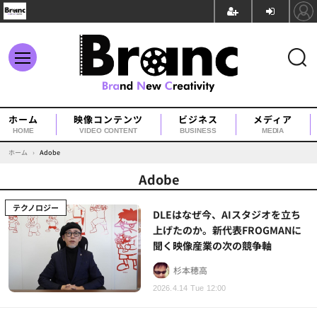
ホーム
映像コンテンツ
ビジネス
メディア
HOME
VIDEO CONTENT
BUSINESS
MEDIA
ホーム
›
Adobe
Adobe
テクノロジー
DLEはなぜ今、AIスタジオを立ち
上げたのか。新代表FROGMANに
聞く映像産業の次の競争軸
杉本穂高
2026.4.14 Tue 12:00