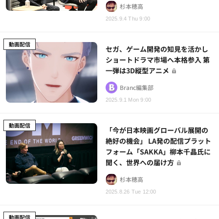
杉本穂高
2025.9.4 Thu 9:00
動画配信
セガ、ゲーム開発の知見を活かし
ショートドラマ市場へ本格参入 第
一弾は3D縦型アニメ
Branc編集部
2025.9.1 Mon 9:00
動画配信
「今が日本映画グローバル展開の
絶好の機会」 LA発の配信プラット
フォーム「SAKKA」柳本千晶氏に
聞く、世界への届け方
杉本穂高
2025.8.26 Tue 12:00
動画配信