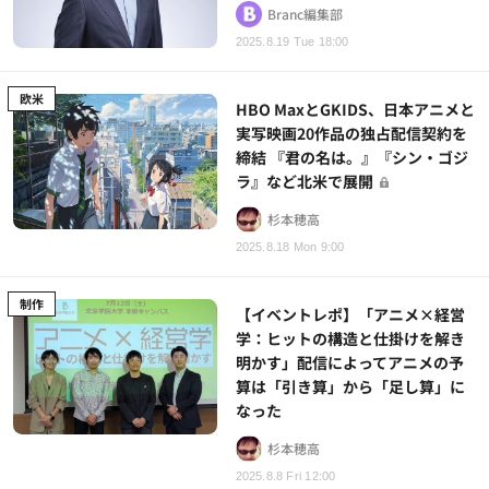
Branc編集部
2025.8.19 Tue 18:00
欧米
HBO MaxとGKIDS、日本アニメと
実写映画20作品の独占配信契約を
締結 『君の名は。』『シン・ゴジ
ラ』など北米で展開
杉本穂高
2025.8.18 Mon 9:00
制作
【イベントレポ】「アニメ×経営
学：ヒットの構造と仕掛けを解き
明かす」配信によってアニメの予
算は「引き算」から「足し算」に
なった
杉本穂高
2025.8.8 Fri 12:00