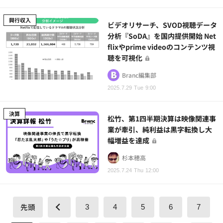
興行収入
ビデオリサーチ、SVOD視聴データ
分析『SoDA』を国内提供開始 Net
flixやprime videoのコンテンツ視
聴を可視化
Branc編集部
2025.7.29 Tue 9:00
決算
松竹、第1四半期決算は映像関連事
業が牽引、純利益は黒字転換し大
幅増益を達成
杉本穂高
2025.7.24 Thu 12:00
先頭
3
4
5
6
7