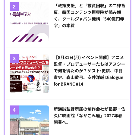
「政策支援」と「投資回収」の二律背
反。韓国コンテンツ振興院が読み解
く、クールジャパン機構「540億円赤
字」の本質
【8月31日(月) イベント開催】アニメ
監督・プロデューサーたちはアヌシー
で何を得たのか？ゲスト:史耕、中目
貴史、森山愛弓、安井洋輔 Dialogue
for BRANC #14
新海誠監督所属の制作会社が長野・佐
久に映画館「なかごみ座」2027年春
開業へ。