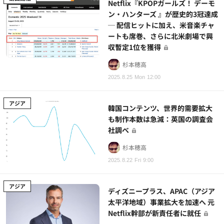
Netflix『KPOPガールズ！ デーモ
ン・ハンターズ 』が歴史的3冠達成
─ 配信ヒットに加え、米音楽チャ
ートも席巻、さらに北米劇場で興
収暫定1位を獲得
杉本穂高
2025.8.25 Mon 12:00
アジア
韓国コンテンツ、世界的需要拡大
も制作本数は急減：英国の調査会
社調べ
杉本穂高
2025.8.22 Fri 9:00
アジア
ディズニープラス、APAC（アジア
太平洋地域）事業拡大を加速へ 元
Netflix幹部が新責任者に就任