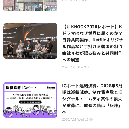
【U-KNOCK 2026レポート】K
ドラマはなぜ世界に届くのか？
日韓共同製作、Netflixオリジナ
ル作品など手掛ける韓国の制作
会社４社が語る強みと共同制作
への展望
2026.7.23 Thu 9:00
IGポート連結決算、2026年5月
期は減収減益。制作費高騰と旧
シグナル・エムディ案件の損失
が重荷に、成長の軸は「版権」
へ
2026.7.22 Wed 12:00