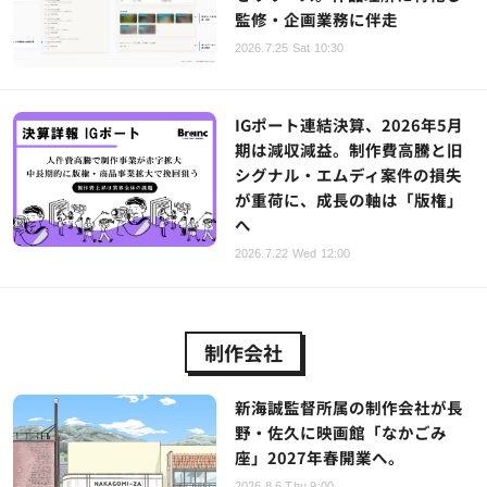
監修・企画業務に伴走
2026.7.25 Sat 10:30
IGポート連結決算、2026年5月
期は減収減益。制作費高騰と旧
シグナル・エムディ案件の損失
が重荷に、成長の軸は「版権」
へ
2026.7.22 Wed 12:00
制作会社
新海誠監督所属の制作会社が長
野・佐久に映画館「なかごみ
座」2027年春開業へ。
2026.8.6 Thu 9:00