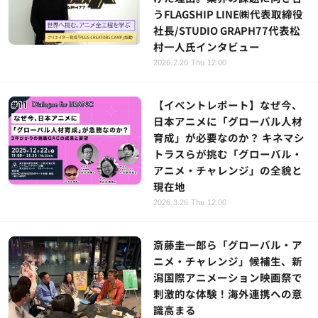
うFLAGSHIP LINE㈱代表取締役
社長/STUDIO GRAPH77代表松
村一人氏インタビュー
2026.2.26 Thu 12:00
【イベントレポート】なぜ今、
日本アニメに「グローバル人材
育成」が必要なのか？ キネマシ
トラスらが挑む「グローバル・
アニメ・チャレンジ」の全貌と
現在地
2026.3.26 Thu 12:00
斎藤圭一郎ら「グローバル・ア
ニメ・チャレンジ」候補生、新
潟国際アニメーション映画祭で
刺激的な体験！海外連携への意
識高まる