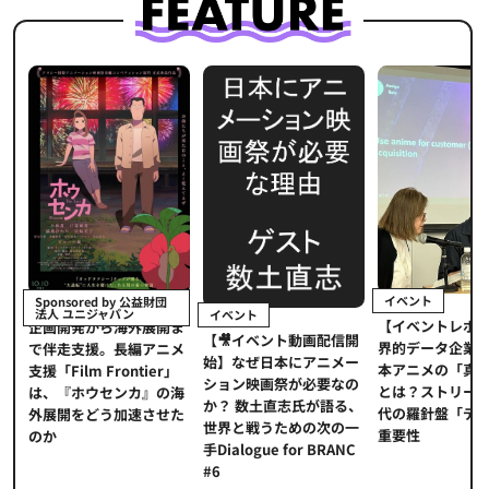
イベント
Sponsored by 公益財団
法人 ユニジャパン
イベント
【イベントレポ
メ
企画開発から海外展開ま
【🎥イベント動画配信開
界的データ企業
適
で伴走支援。長編アニメ
始】なぜ日本にアニメー
本アニメの「真
プ
支援「Film Frontier」
ション映画祭が必要なの
とは？ストリー
に
は、『ホウセンカ』の海
か？ 数土直志氏が語る、
代の羅針盤「デ
ソ
外展開をどう加速させた
世界と戦うための次の一
重要性
のか
手Dialogue for BRANC
#6