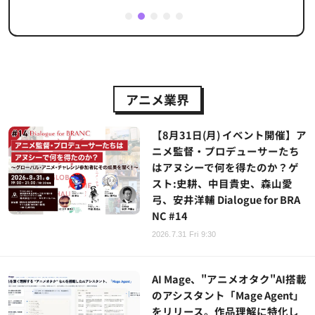
1
2
3
4
5
アニメ業界
【8月31日(月) イベント開催】ア
ニメ監督・プロデューサーたち
はアヌシーで何を得たのか？ゲ
スト:史耕、中目貴史、森山愛
弓、安井洋輔 Dialogue for BRA
NC #14
2026.7.31 Fri 9:30
AI Mage、"アニメオタク"AI搭載
のアシスタント「Mage Agent」
をリリース。作品理解に特化し