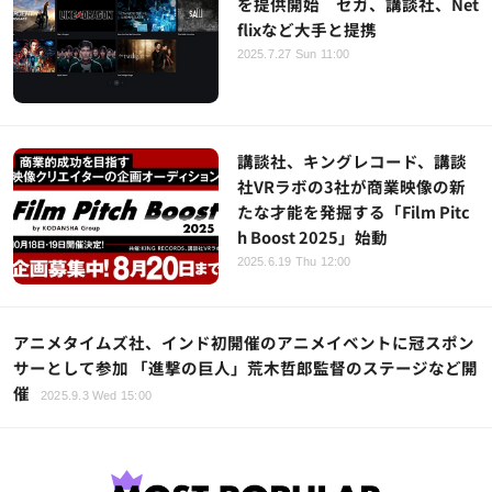
を提供開始 セガ、講談社、Net
flixなど大手と提携
2025.7.27 Sun 11:00
講談社、キングレコード、講談
社VRラボの3社が商業映像の新
たな才能を発掘する「Film Pitc
h Boost 2025」始動
2025.6.19 Thu 12:00
アニメタイムズ社、インド初開催のアニメイベントに冠スポン
サーとして参加 「進撃の巨人」荒木哲郎監督のステージなど開
催
2025.9.3 Wed 15:00