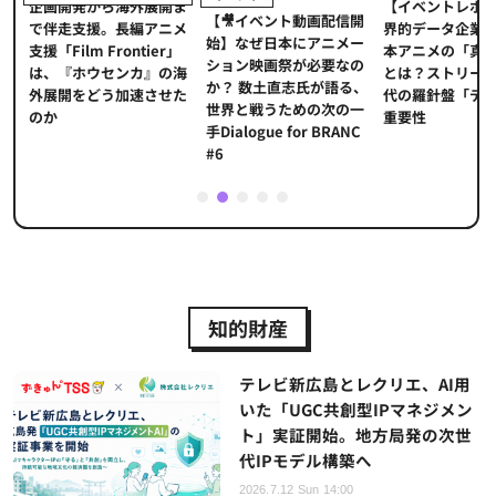
【イベントレポ
メ
企画開発から海外展開ま
【🎥イベント動画配信開
界的データ企業
適
で伴走支援。長編アニメ
始】なぜ日本にアニメー
本アニメの「真
プ
支援「Film Frontier」
ション映画祭が必要なの
とは？ストリー
に
は、『ホウセンカ』の海
か？ 数土直志氏が語る、
代の羅針盤「デ
ソ
外展開をどう加速させた
世界と戦うための次の一
重要性
のか
手Dialogue for BRANC
#6
1
2
3
4
5
知的財産
テレビ新広島とレクリエ、AI用
いた「UGC共創型IPマネジメン
ト」実証開始。地方局発の次世
代IPモデル構築へ
2026.7.12 Sun 14:00