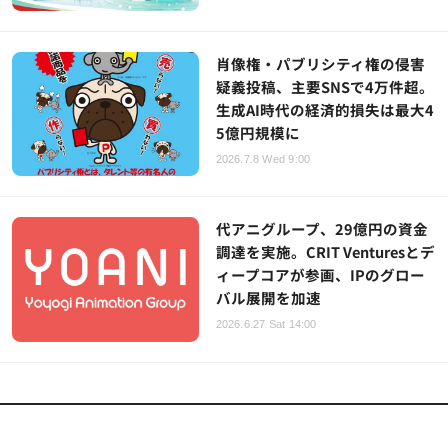
肖像権・パブリシティ権の侵害
疑義投稿、主要SNSで4万件超。
生成AI時代の経済的損失は最大4
5億円規模に
2026.7.8 Wed 9:00
代アニグループ、29億円の資金
調達を実施。CRIT Venturesとデ
ィープコアが参画、IPのグロー
バル展開を加速
2026.6.27 Sat 14:00