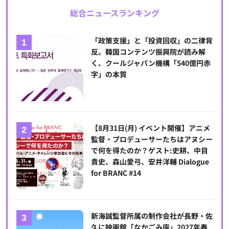
総合ニュースランキング
「政策支援」と「投資回収」の二律背
反。韓国コンテンツ振興院が読み解
く、クールジャパン機構「540億円赤
字」の本質
【8月31日(月) イベント開催】アニメ
監督・プロデューサーたちはアヌシー
で何を得たのか？ゲスト:史耕、中目
貴史、森山愛弓、安井洋輔 Dialogue
for BRANC #14
新海誠監督所属の制作会社が長野・佐
久に映画館「なかごみ座」2027年春