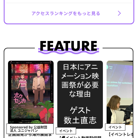
アクセスランキングをもっと見る
イベント
Sponsored by 公益財団
法人 ユニジャパン
イベント
【イベントレポ
メ
企画開発から海外展開ま
【🎥イベント動画配信開