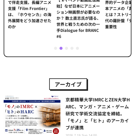
界的データ企業
適
で伴走支援。長編アニメ
始】なぜ日本にアニメー
本アニメの「真
プ
支援「Film Frontier」
ション映画祭が必要なの
とは？ストリー
に
は、『ホウセンカ』の海
か？ 数土直志氏が語る、
代の羅針盤「デ
ソ
外展開をどう加速させた
世界と戦うための次の一
重要性
のか
手Dialogue for BRANC
#6
1
2
3
4
5
アーカイブ
京都精華大学IMRCとZEN大学H
ARC、マンガ・アニメ・ゲーム
研究で学術交流協定を締結。
「モノ」と「ヒト」のアーカイ
ブが連携
2026.7.19 Sun 14:00