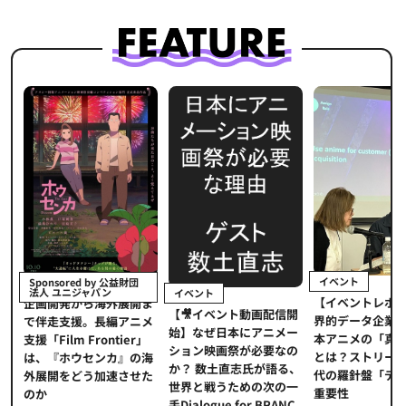
イベント
Sponsored by 公益財団
法人 ユニジャパン
イベント
【イベントレポ
メ
企画開発から海外展開ま
【🎥イベント動画配信開
界的データ企業
適
で伴走支援。長編アニメ
始】なぜ日本にアニメー
本アニメの「真
プ
支援「Film Frontier」
ション映画祭が必要なの
とは？ストリー
に
は、『ホウセンカ』の海
か？ 数土直志氏が語る、
代の羅針盤「デ
ソ
外展開をどう加速させた
世界と戦うための次の一
重要性
のか
手Dialogue for BRANC