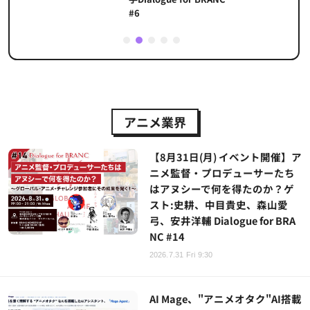
#6
1
2
3
4
5
アニメ業界
【8月31日(月) イベント開催】ア
ニメ監督・プロデューサーたち
はアヌシーで何を得たのか？ゲ
スト:史耕、中目貴史、森山愛
弓、安井洋輔 Dialogue for BRA
NC #14
2026.7.31 Fri 9:30
AI Mage、"アニメオタク"AI搭載