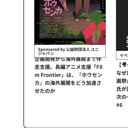
会社日立システ
Sponsored by 公益財団法人 ユニ
ジャパン
イベ
ンタメ業界
企画開発から海外展開まで伴
【
正化」。
走支援。長編アニメ支援「Fil
なぜ
アンス違
m Frontier」は、『ホウセン
画祭
システム
カ』の海外展開をどう加速さ
氏が
せたのか
次の一
#6