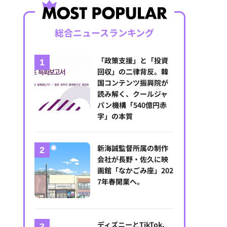
総合ニュースランキング
「政策支援」と「投資
回収」の二律背反。韓
国コンテンツ振興院が
読み解く、クールジャ
パン機構「540億円赤
字」の本質
新海誠監督所属の制作
会社が長野・佐久に映
画館「なかごみ座」202
7年春開業へ。
ディズニーとTikTok、