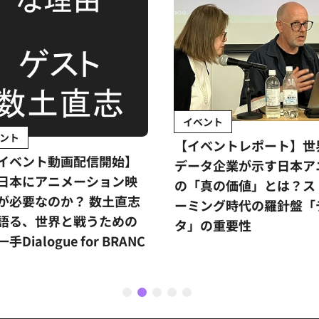
イベント
ント
【イベントレポート】世
イベント動画配信開始】
データ企業が示す日本ア
日本にアニメーション映
の「真の価値」とは？ス
が必要なのか？ 数土直志
ーミング時代の羅針盤「
語る、世界と戦うための
タ」の重要性
手Dialogue for BRANC
1
2
3
4
5