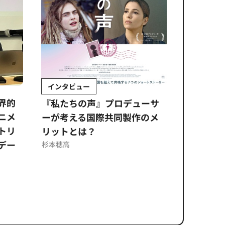
インタビュー
Sponso
ムズ
界的
『私たちの声』プロデューサ
公​​取委
ニメ
ーが考える国際共同製作のメ
に問われ
トリ
リットとは？
意図せぬ
デー
反を未然
杉本穂高
ズのソリ