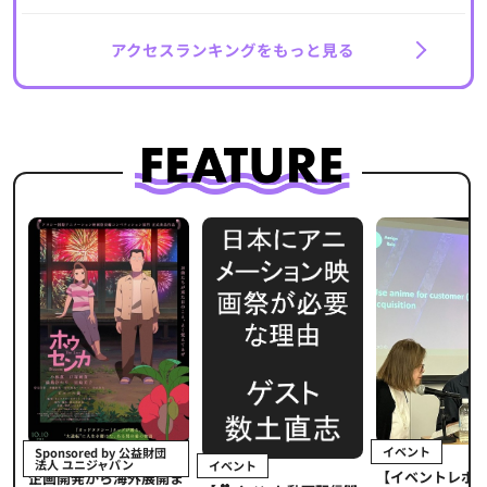
アクセスランキングをもっと見る
イベント
Sponsored by 公益財団
法人 ユニジャパン
イベント
【イベントレポ
メ
企画開発から海外展開ま