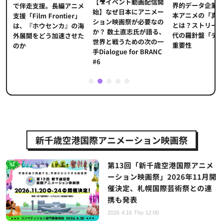
【🎥イベント動画配信開
界的データ企業
適
で伴走支援。長編アニメ
始】なぜ日本にアニメー
本アニメの「真
プ
支援「Film Frontier」
ション映画祭が必要なの
とは？ストリー
に
は、『ホウセンカ』の海
か？ 数土直志氏が語る、
代の羅針盤「デ
ソ
外展開をどう加速させた
世界と戦うための次の一
重要性
のか
手Dialogue for BRANC
#6
1
2
3
4
5
新千歳空港国際アニメーション映画祭
第13回「新千歳空港国際アニメ
ーション映画祭」2026年11月開
催決定、札幌国際芸術祭との連
携も発表
2026.4.16 Thu 12:00