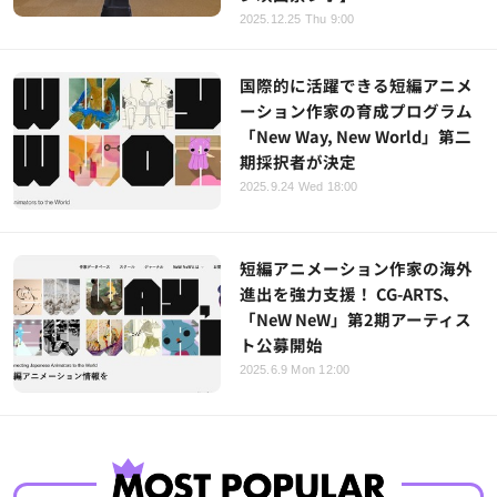
2025.12.25 Thu 9:00
国際的に活躍できる短編アニメ
ーション作家の育成プログラム
「New Way, New World」第二
期採択者が決定
2025.9.24 Wed 18:00
短編アニメーション作家の海外
進出を強力支援！ CG-ARTS、
「NeW NeW」第2期アーティス
ト公募開始
2025.6.9 Mon 12:00