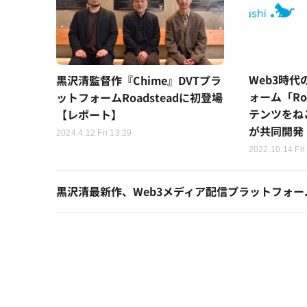
Web3時
黒沢清監督作『Chime』DVTプラ
ォーム「Roa
ットフォームRoadsteadに初登場
テンツをね
【レポート】
が共同開発
2024.4.12 Fri 13:29
2022.10.14 Fri
黒沢清最新作、Web3メディア配信プラットフォーム「