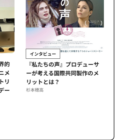
インタビュー
Sponso
ムズ
界的
『私たちの声』プロデューサ
公​​取委
ニメ
ーが考える国際共同製作のメ
に問われ
トリ
リットとは？
意図せぬ
デー
反を未然
杉本穂高
ズのソリ