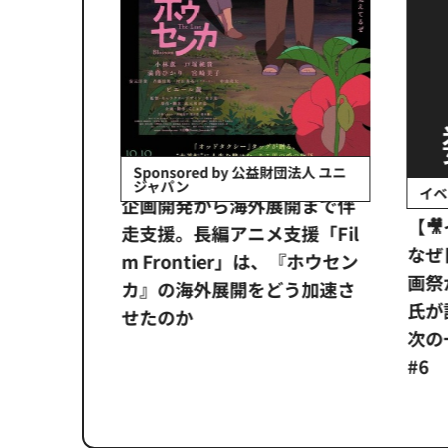
会社日立システ
Sponsored by 公益財団法人 ユニ
ジャパン
イベ
ンタメ業界
企画開発から海外展開まで伴
【
正化」。
走支援。長編アニメ支援「Fil
なぜ
アンス違
m Frontier」は、『ホウセン
画祭
システム
カ』の海外展開をどう加速さ
氏が
せたのか
次の一
#6