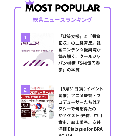
総合ニュースランキング
「政策支援」と「投資
回収」の二律背反。韓
国コンテンツ振興院が
読み解く、クールジャ
パン機構「540億円赤
字」の本質
【8月31日(月) イベント
開催】アニメ監督・プ
ロデューサーたちはア
ヌシーで何を得たの
か？ゲスト:史耕、中目
貴史、森山愛弓、安井
洋輔 Dialogue for BRA
NC #14