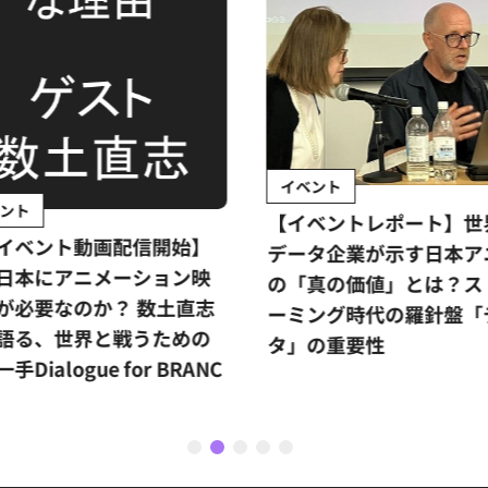
イベント
ント
【イベントレポート】世
イベント動画配信開始】
データ企業が示す日本ア
日本にアニメーション映
の「真の価値」とは？ス
が必要なのか？ 数土直志
ーミング時代の羅針盤「
語る、世界と戦うための
タ」の重要性
手Dialogue for BRANC
1
2
3
4
5