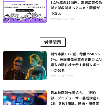
3.1%減の15億円。放送広告の急
減で減収減益もアニメ・配信が
下支え
2026.8.3 Mon 18:00
労働問題
制作本数13％減、稼働率50～5
5％。英国映像産業の労働力とAI
導入の現在地を示す最新レポー
トが発表
2026.7.17 Fri 12:00
日本映画製作者協会、「制作
部・プロデューサー養成講座20
26」を9月開講。映画・映像業