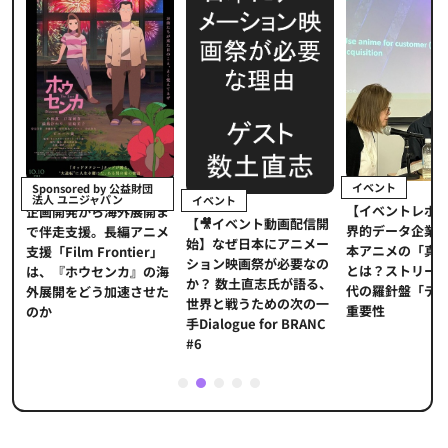
イベント
Sponsored by 公益財団
法人 ユニジャパン
イベント
【イベントレポ
メ
企画開発から海外展開ま
【🎥イベント動画配信開
界的データ企業
適
で伴走支援。長編アニメ
始】なぜ日本にアニメー
本アニメの「真
プ
支援「Film Frontier」
ション映画祭が必要なの
とは？ストリー
に
は、『ホウセンカ』の海
か？ 数土直志氏が語る、
代の羅針盤「デ
ソ
外展開をどう加速させた
世界と戦うための次の一
重要性
のか
手Dialogue for BRANC
#6
1
2
3
4
5