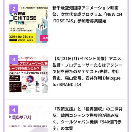
新千歳空港国際アニメーション映画
祭、次世代育成プログラム「NEW CH
ITOSE TAS」参加者募集開始
【8月31日(月) イベント開催】アニメ
監督・プロデューサーたちはアヌシー
で何を得たのか？ゲスト:史耕、中目
貴史、森山愛弓、安井洋輔 Dialogue
for BRANC #14
「政策支援」と「投資回収」の二律背
反。韓国コンテンツ振興院が読み解
く、クールジャパン機構「540億円赤
字」の本質