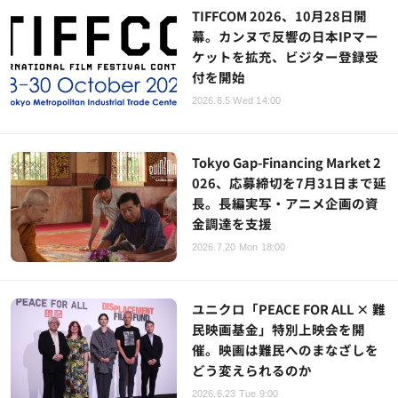
TIFFCOM 2026、10月28日開
幕。カンヌで反響の日本IPマー
ケットを拡充、ビジター登録受
付を開始
2026.8.5 Wed 14:00
Tokyo Gap-Financing Market 2
026、応募締切を7月31日まで延
長。長編実写・アニメ企画の資
金調達を支援
2026.7.20 Mon 18:00
ユニクロ「PEACE FOR ALL × 難
民映画基金」特別上映会を開
催。映画は難民へのまなざしを
どう変えられるのか
2026.6.23 Tue 9:00