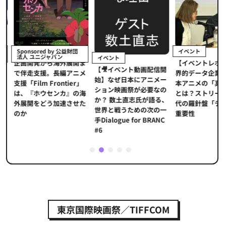
イベント
Sponsored by 公益財団
法人 ユニジャパン
イベント
【イベントレポ
メ
企画開発から海外展開ま
【🎥イベント動画配信開
界的データ企業
適
で伴走支援。長編アニメ
始】なぜ日本にアニメー
本アニメの「真
プ
支援「Film Frontier」
ション映画祭が必要なの
とは？ストリー
に
は、『ホウセンカ』の海
か？ 数土直志氏が語る、
代の羅針盤「デ
ソ
外展開をどう加速させた
世界と戦うための次の一
重要性
のか
手Dialogue for BRANC
#6
1
2
3
4
5
東京国際映画祭／TIFFCOM