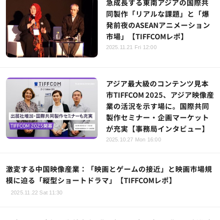
急成長する東南アジアの国際共
同製作「リアルな課題」と「爆
発前夜のASEANアニメーション
市場」【TIFFCOMレポ】
2025.11.21 Fri 12:00
アジア最大級のコンテンツ見本
市TIFFCOM 2025、アジア映像産
業の活況を示す場に。国際共同
製作セミナー・企画マーケット
が充実【事務局インタビュー】
2025.10.27 Mon 16:00
激変する中国映像産業：「映画とゲームの接近」と映画市場規
模に迫る「縦型ショートドラマ」【TIFFCOMレポ】
2025.11.22 Sat 11:30