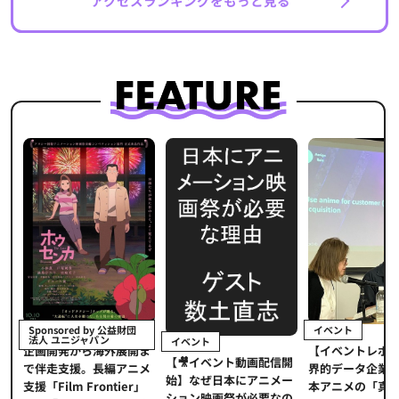
アクセスランキングをもっと見る
イベント
Sponsored by 公益財団
法人 ユニジャパン
イベント
【イベントレポ
メ
企画開発から海外展開ま
【🎥イベント動画配信開
界的データ企業
適
で伴走支援。長編アニメ
始】なぜ日本にアニメー
本アニメの「真
プ
支援「Film Frontier」
ション映画祭が必要なの