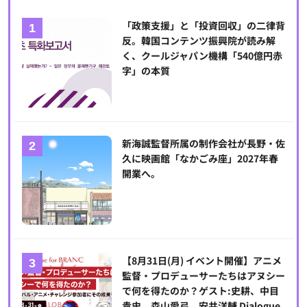
「政策支援」と「投資回収」の二律背
反。韓国コンテンツ振興院が読み解
く、クールジャパン機構「540億円赤
字」の本質
新海誠監督所属の制作会社が長野・佐
久に映画館「なかごみ座」2027年春
開業へ。
【8月31日(月) イベント開催】アニメ
監督・プロデューサーたちはアヌシー
で何を得たのか？ゲスト:史耕、中目
貴史、森山愛弓、安井洋輔 Dialogue