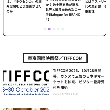
とは？ストリー
に
は、『ホウセンカ』の海
か？ 数土直志氏が語る、
代の羅針盤「デ
ソ
外展開をどう加速させた
世界と戦うための次の一
重要性
のか
手Dialogue for BRANC
#6
1
2
3
4
5
東京国際映画祭／TIFFCOM
TIFFCOM 2026、10月28日開
幕。カンヌで反響の日本IPマー
ケットを拡充、ビジター登録受
付を開始
2026.8.5 Wed 14:00