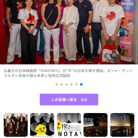
仏最大の日本映画祭「KINOTAYO」が“今”の日本を映す理由。ヌシャ・サン＝
マルタン会長が語る未来と役所広司秘話
この記事へ戻る
6/6