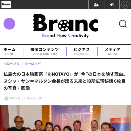
ホーム
映像コンテンツ
ビジネス
メディア
HOME
VIDEO CONTENT
BUSINESS
MEDIA
グローバル
ヨーロッパ
仏最大の日本映画祭「KINOTAYO」が“今”の日本を映す理由。
ヌシャ・サン＝マルタン会長が語る未来と役所広司秘話 6枚目
の写真・画像
2025.11.17 Mon 18:00