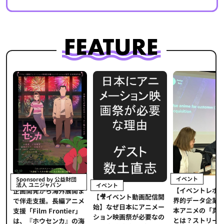
イベント
Sponsored by 公益財団
法人 ユニジャパン
イベント
【イベントレポ
メ
企画開発から海外展開ま
【🎥イベント動画配信開
界的データ企業
適
で伴走支援。長編アニメ
始】なぜ日本にアニメー
本アニメの「真
プ
支援「Film Frontier」
ション映画祭が必要なの
とは？ストリー
に
は、『ホウセンカ』の海