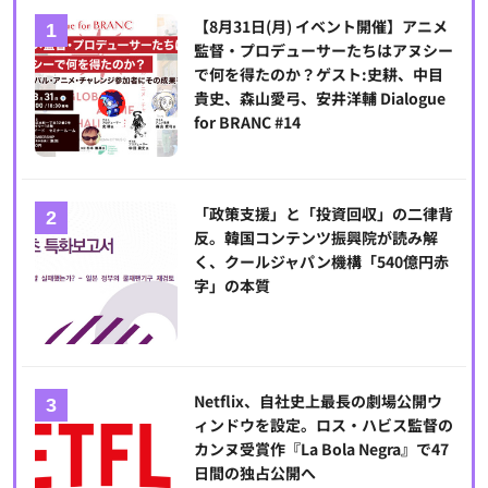
【8月31日(月) イベント開催】アニメ
監督・プロデューサーたちはアヌシー
で何を得たのか？ゲスト:史耕、中目
貴史、森山愛弓、安井洋輔 Dialogue
for BRANC #14
「政策支援」と「投資回収」の二律背
反。韓国コンテンツ振興院が読み解
く、クールジャパン機構「540億円赤
字」の本質
Netflix、自社史上最長の劇場公開ウ
ィンドウを設定。ロス・ハビス監督の
カンヌ受賞作『La Bola Negra』で47
日間の独占公開へ