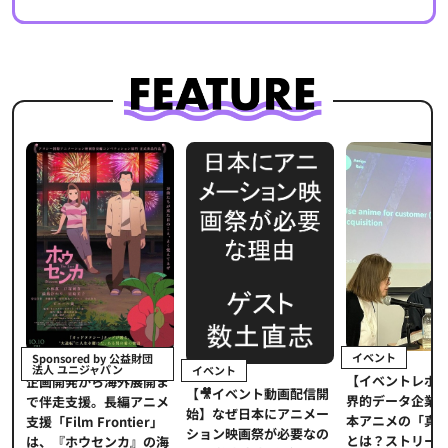
イベント
Sponsored by 公益財団
法人 ユニジャパン
イベント
【イベントレポ
メ
企画開発から海外展開ま
【🎥イベント動画配信開
界的データ企業
適
で伴走支援。長編アニメ
始】なぜ日本にアニメー
本アニメの「真
プ
支援「Film Frontier」
ション映画祭が必要なの
とは？ストリー
に
は、『ホウセンカ』の海