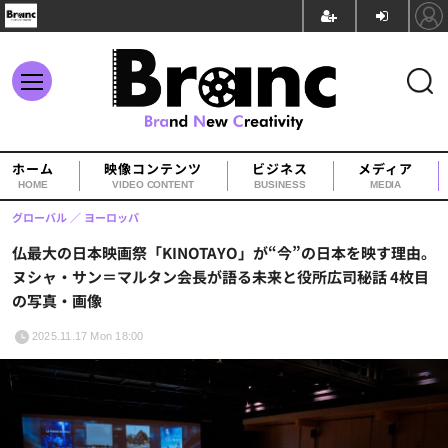
ホーム
映像コンテンツ
ビジネス
メディア
HOME
VIDEO CONTENT
BUSINESS
MEDIA
グローバル
ヨーロッパ
仏最大の日本映画祭「KINOTAYO」が“今”の日本を映す理由。
ヌシャ・サン＝マルタン会長が語る未来と役所広司秘話 4枚目
の写真・画像
2025.11.17 Mon 18:00