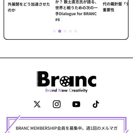
か？ 数土直志氏が語る、
代の羅針盤「デ
ソ
外展開をどう加速させた
世界と戦うための次の一
重要性
のか
手Dialogue for BRANC
#6
1
2
3
4
5
BRANC MEMBERSHIP会員を募集中。週1回のメルマガ