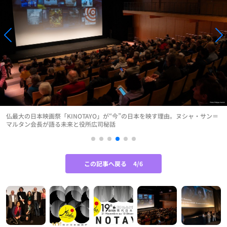
仏最大の日本映画祭「KINOTAYO」が“今”の日本を映す理由。ヌシャ・サン＝
マルタン会長が語る未来と役所広司秘話
この記事へ戻る
4/6